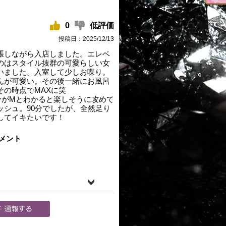
0
低評価
投稿日：2025/12/13
張しながら入店しました。エレベ
のはスタイル抜群の可愛らしい女
いました。入室して少しお喋り。
んが可愛い。その後一緒にお風呂
その時点でMAXに笑
分がMとわかると楽しそうに攻めて
ッシュ。90分でしたが、全然足り
してイキたいです！
メント
て誠にありがとうございま
ありがとうございます。