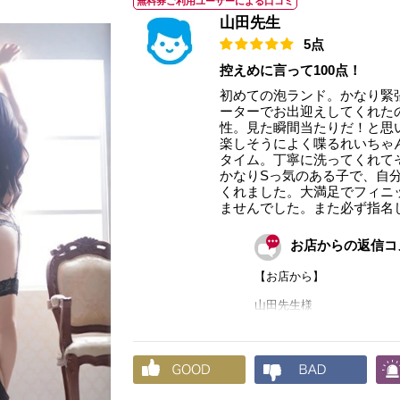
無料券ご利用ユーザーによる口コミ
山田先生
5点
控えめに言って100点！
初めての泡ランド。かなり緊
ーターでお出迎えしてくれた
性。見た瞬間当たりだ！と思
楽しそうによく喋るれいちゃ
タイム。丁寧に洗ってくれて
かなりSっ気のある子で、自
くれました。大満足でフィニ
ませんでした。また必ず指名
お店からの返信コ
【お店から】
山田先生様
この度は、ご来店頂きまし
す。
貴重な口コミを頂きまして