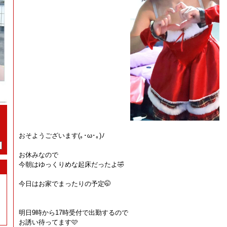
おそようございます(⁠｡⁠･⁠ω⁠･⁠｡⁠)⁠ﾉ⁠
お休みなので
今朝はゆっくりめな起床だったよ🤣
今日はお家でまったりの予定🤭
明日9時から17時受付で出勤するので
お誘い待ってます🩷