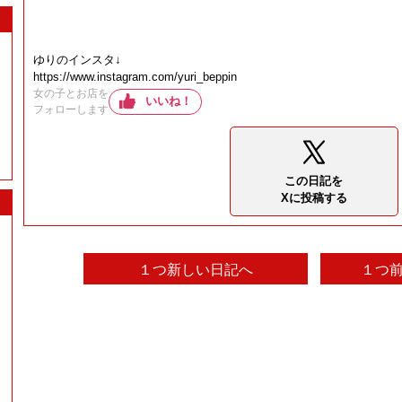
ゆりのインスタ↓
https://www.instagram.com/yuri_beppin
女の子とお店を
いいね！
フォローします
この日記を
Xに投稿する
１つ新しい日記へ
１つ