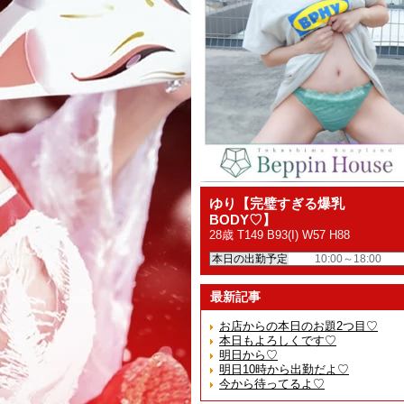
ゆり【完璧すぎる爆乳
BODY♡】
28歳 T149 B93(I) W57 H88
本日の出勤予定
10:00～18:00
最新記事
お店からの本日のお題2つ目♡
本日もよろしくです♡
明日から♡
明日10時から出勤だよ♡
今から待ってるよ♡