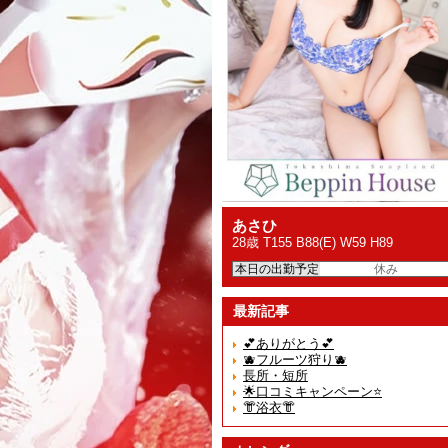
あさひ
28歳 T155 B88(E) W59 H89
本日の出勤予定
休み
最新記事
💕ありがとう💕
🫐フルーツ狩り🫐
長所・短所
🌟口コミキャンペーン⭐️
👘浴衣👘