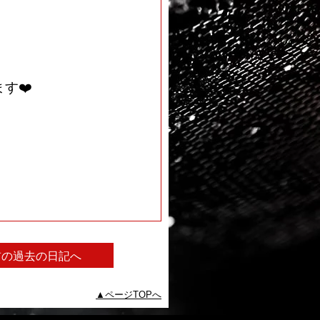
す❤️
前の過去の日記へ
ページTOPへ