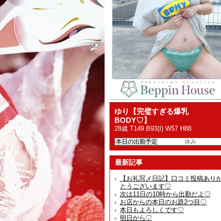
ゆり【完璧すぎる爆乳
BODY♡】
28歳 T149 B93(I) W57 H88
本日の出勤予定
休み
最新記事
【お礼写メ日記】口コミ投稿あり
とうございます♡
次は11日の10時から出勤だよ♡
お店からの本日のお題2つ目♡
本日もよろしくです♡
明日から♡