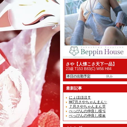
さや【人懐こさ天下一品】
23歳 T153 B83(C) W56 H84
本日の出勤予定
休み
最新記事
にょほほほ👙
🆕7月さやちゃんまん✨
７月さやちゃんまん🐰
べっぴんの仲良し様🫧
べっびんの仲良し様🎀