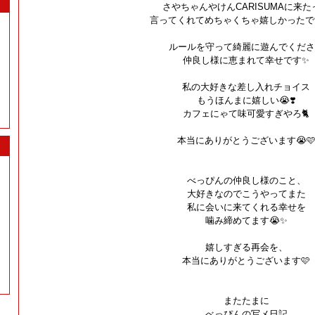
さやちゃんやけんCARISUMAに来た
言ってくれてめちゃくちゃ嬉しかったです
ルールを守って綺麗に遊んでくださ
仲良し様に恵まれて幸せです✨
私の大好きな差し入れチョイス
もうほんまに嬉しい😭❣️
カフェにゃて味可愛すぎやろ🐈
本当にありがとうございます😭
べっぴんの仲良し様のこと、
大好きなのでこうやってまた
私に会いに来てくれる幸せを
噛み締めてます😭✨
嬉しすぎる再会を、
本当にありがとうございます🩷
またたまに
べっぴんの写メ日記