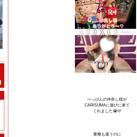
べっぴんの仲良し様が
CARISUMAに遊びに来て
くれました😭🩷
業種も違うのに