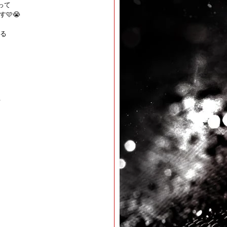
って
🩷😭
る
