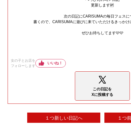
更新します🆙
次の日記にCARISUMAの毎日フェスに
書くので、CARISUMAに遊びに来ていただけるきっかけ
ぜひお待ちしてます🩷🩷
女の子とお店を
いいね！
フォローします
この日記を
Xに投稿する
１つ新しい日記へ
１つ