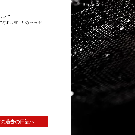
ついて
になれば嬉しいな〜っ🩷
前の過去の日記へ