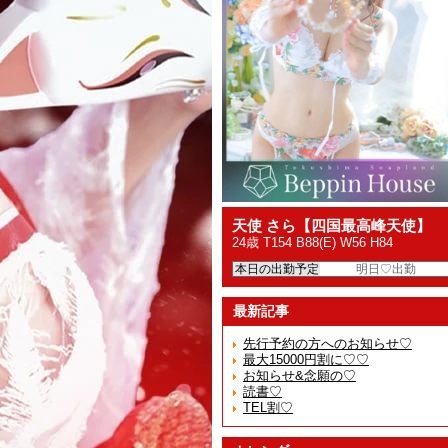
天使 さら【四国最高峰天使】
24歳 T154 B88(E) W56 H84
本日の出勤予定
明日♡出勤
最新記事
先行予約の方へのお知らせ♡
最大15000円割に♡♡
お知らせ&念願の♡
読書♡
TEL割♡