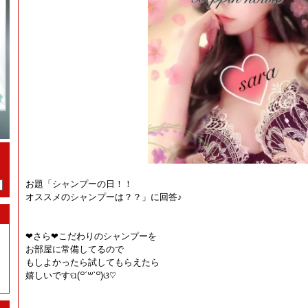
お題「シャンプーの日！！
オススメのシャンプーは？？」に回答♪
❤︎さら❤︎こだわりのシャンプーを
お部屋に常備してるので
もしよかったら試してもらえたら
嬉しいですପ(꒪ˊ꒳ˋ꒪)ଓ♡