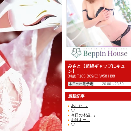
みさと【超絶ギャップにキュ
ン】
34歳 T165 B89(C) W58 H88
本日の出勤予定
20:00～23:59
最新記事
あした...｡
♡
今日の体温...｡
おはよー。
♡