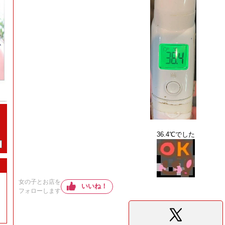
36.4℃でした
女の子とお店を
いいね！
フォローします