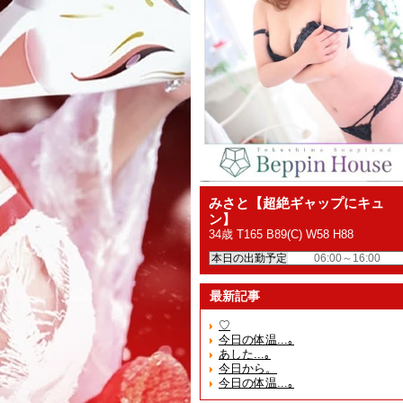
みさと【超絶ギャップにキュ
ン】
34歳 T165 B89(C) W58 H88
本日の出勤予定
06:00～16:00
最新記事
♡
今日の体温...｡
あした...｡
今日から。
今日の体温...｡