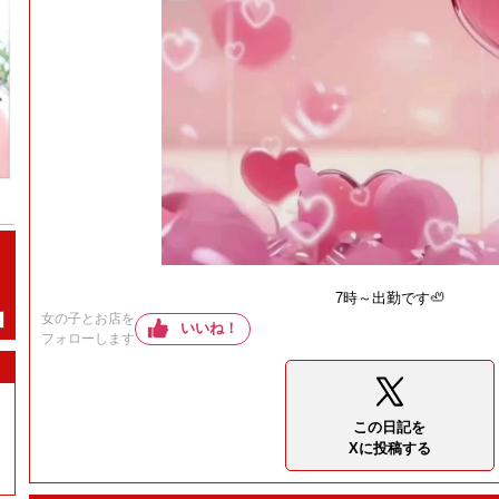
7時～出勤です🦥
女の子とお店を
いいね！
フォローします
この日記を
Xに投稿する