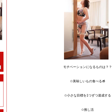
モチベーションになるものは？？
✩美味しいもの食べる🥣
✩小さな目標を1つずつ達成する
✩推し活