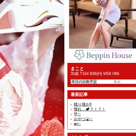
まこと
30歳 T164 B96(H) W58 H86
本日の出勤予定
休み
最新記事
残り僅か‼️
憧れ...🏕️？！？！
💚✨
おやつ🍘✨
🍛✨