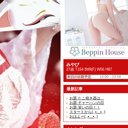
みやび
27歳 T154 B89(F) W56 H87
本日の出勤予定
10:00～23:59
最新記事
お題:たこ焼き器は…
お題:チャーハンの日
お題:笑いの日！！
スタートから(,,•﹏•,,)
おはよー(,,•﹏•,,)