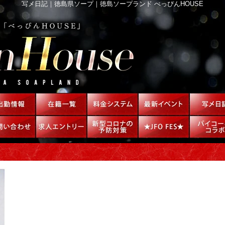
写メ日記｜徳島県ソープ｜徳島ソープランド べっぴんHOUSE