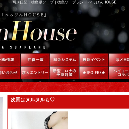
写メ日記｜徳島県ソープ｜徳島ソープランド べっぴんHOUSE
次回はヌルヌルも♡