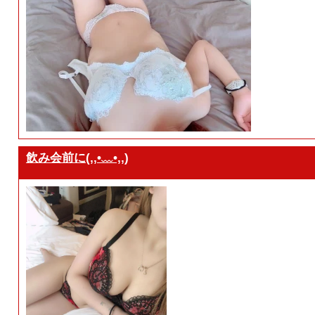
飲み会前に(,,•﹏•,,)