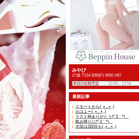
みやび
27歳 T154 B89(F) W56 H87
本日の出勤予定
10:00～23:59
最新記事
スタートから(,,•﹏•,,)
おはよー(,,•﹏•,,)
ラスト枠ありがとう(*´3｀*)ゞ
飲み帰りに(*´3｀*)ゞ
次回は2回目も(,,•﹏•,,)