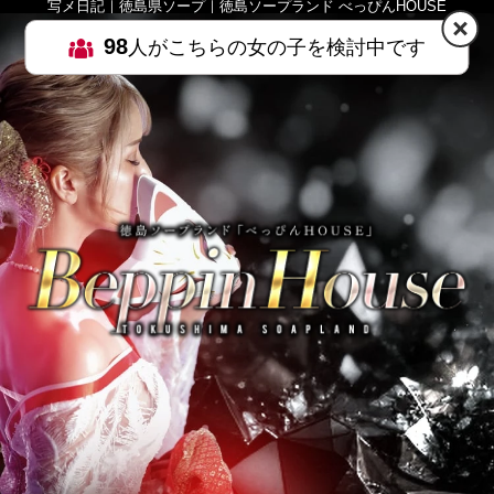
写メ日記｜徳島県ソープ｜徳島ソープランド べっぴんHOUSE
98
人がこちらの女の子を検討中です
HOME
MENU