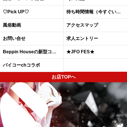
♡Pick UP♡
待ち時間情報（今すぐいける娘）
風俗動画
アクセスマップ
お問い合せ
求人エントリー
Beppin Houseの新型コロナウイルスへの予防対策について
★JFO FES★
パイコーchコラボ
お店TOPへ