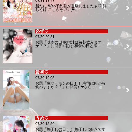
07/31 13:47
新たに Web予約割が登場しましたぁ♡ 詳
しくは こちらを♡↓ (❤…
必ず♡
07/30 20:31
お題「味噌の日 味噌汁は毎朝飲みます
か？？」に回答♪ 朝は 和食の日と洋…
最初♡
07/30 19:05
お題「生サーモンの日！！ 寿司は何から
食べますか？？」に回答♪ ❤︎さら…
うめ♡
07/30 15:50
お題「梅干しの日！！ 梅干しは好きです