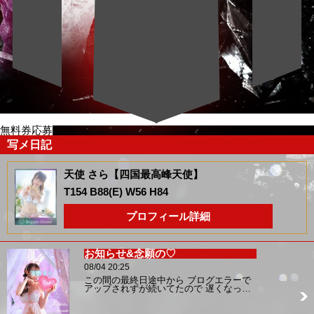
無料券応募
写メ日記
天使 さら【四国最高峰天使】
T154 B88(E) W56 H84
プロフィール詳細
お知らせ&念願の♡
08/04 20:25
この間の最終日途中から ブログエラーで
アップされずが続いてたので 遅くなっ…