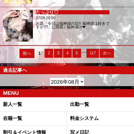
たっぷり♡
07/29 20:50
お題「今日は福神漬の日!! 福神漬は好きで
すか??」に回答♪ 福神漬け❤…
....
前へ
1
2
3
4
5
117
次へ
過去記事へ
MENU
新人一覧
出勤一覧
在籍一覧
料金システム
割引＆イベント情報
写メ日記