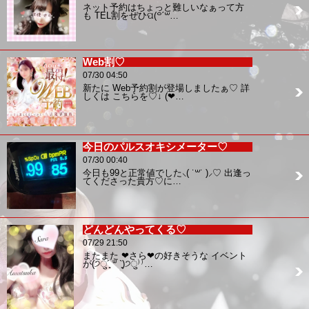
ネット予約はちょっと難しいなぁって方
も TEL割をぜひପ(꒪ˊ꒳…
Web割♡
07/30 04:50
新たに Web予約割が登場しましたぁ♡ 詳
しくは こちらを♡↓ (❤…
今日のパルスオキシメーター♡
07/30 00:40
今日も99と正常値でした⸜( ˙꒳˙ )⸝♡ 出逢っ
てくださった貴方♡に…
どんどんやってくる♡
07/29 21:50
またまた ❤︎さら❤︎の好きそうな イベント
が(੭ु´͈ ᐜ `͈)੭ु⁾⁾…