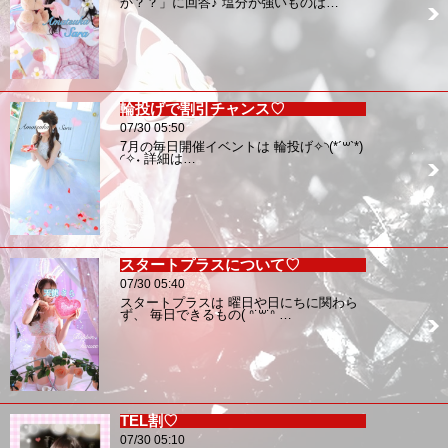
か？？」に回答♪ 塩分が強いものは…
輪投げで割引チャンス♡
07/30 05:50
7月の毎日開催イベントは 輪投げ✧︎◝︎(*´꒳`*)
◜︎✧︎˖ 詳細は…
スタートプラスについて♡
07/30 05:40
スタートプラスは 曜日や日にちに関わら
ず、 毎日できるもの( ᐢ˙꒳​˙ᐢ …
TEL割♡
07/30 05:10