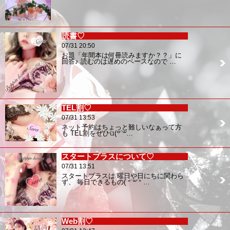
読書♡
07/31 20:50
お題「年間本は何冊読みますか？？」に
回答♪ 読むのは遅めのペースなので …
TEL割♡
07/31 13:53
ネット予約はちょっと難しいなぁって方
も TEL割をぜひପ(꒪ˊ꒳…
スタートプラスについて♡
07/31 13:51
スタートプラスは 曜日や日にちに関わら
ず、 毎日できるもの( ᐢ˙꒳​˙ᐢ …
Web割♡