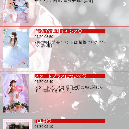
か？？」に回答♪ 塩分が強いものは…
輪投げで割引チャンス♡
07/30 05:50
7月の毎日開催イベントは 輪投げ✧︎◝︎(*´꒳`*)
◜︎✧︎˖ 詳細は…
スタートプラスについて♡
07/30 05:40
スタートプラスは 曜日や日にちに関わら
ず、 毎日できるもの( ᐢ˙꒳​˙ᐢ …
TEL割♡
07/30 05:10