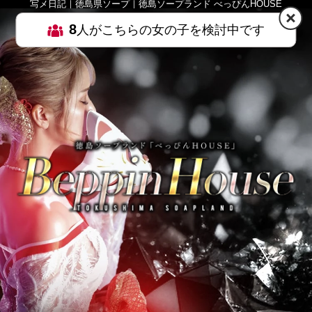
写メ日記｜徳島県ソープ｜徳島ソープランド べっぴんHOUSE
8
人がこちらの女の子を検討中です
HOME
MENU