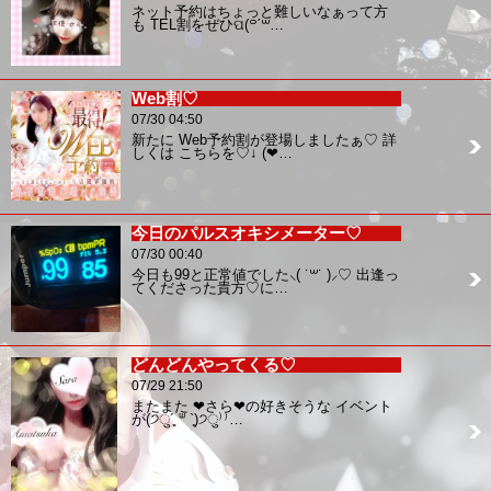
ネット予約はちょっと難しいなぁって方
も TEL割をぜひପ(꒪ˊ꒳…
Web割♡
07/30 04:50
新たに Web予約割が登場しましたぁ♡ 詳
しくは こちらを♡↓ (❤…
今日のパルスオキシメーター♡
07/30 00:40
今日も99と正常値でした⸜( ˙꒳˙ )⸝♡ 出逢っ
てくださった貴方♡に…
どんどんやってくる♡
07/29 21:50
またまた ❤︎さら❤︎の好きそうな イベント
が(੭ु´͈ ᐜ `͈)੭ु⁾⁾…