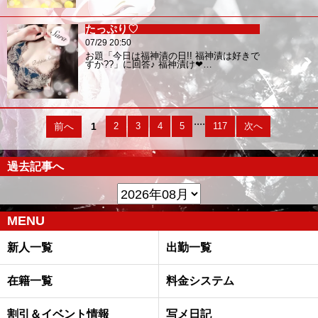
たっぷり♡
07/29 20:50
お題「今日は福神漬の日!! 福神漬は好きで
すか??」に回答♪ 福神漬け❤…
....
前へ
1
2
3
4
5
117
次へ
過去記事へ
MENU
新人一覧
出勤一覧
在籍一覧
料金システム
割引＆イベント情報
写メ日記