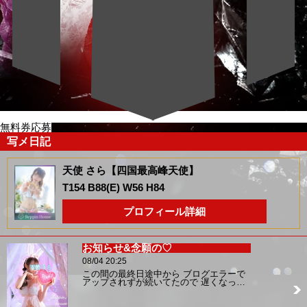
無料券応募
写メ日記
天使 さら【四国最高峰天使】
T154 B88(E) W56 H84
プロフィール詳細
お知らせ&念願の♡
08/04 20:25
この間の最終日途中から ブログエラーで
アップされずが続いてたので 遅くなっ…