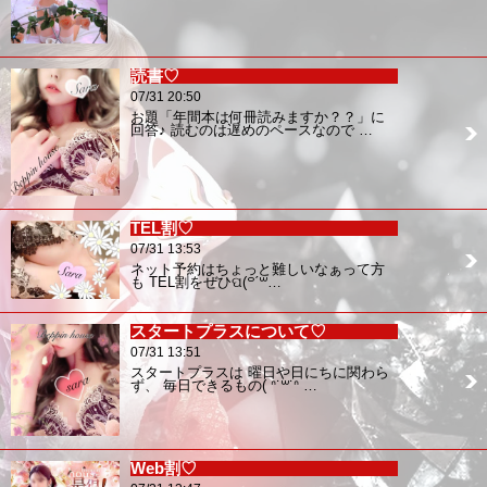
読書♡
07/31 20:50
お題「年間本は何冊読みますか？？」に
回答♪ 読むのは遅めのペースなので …
TEL割♡
07/31 13:53
ネット予約はちょっと難しいなぁって方
も TEL割をぜひପ(꒪ˊ꒳…
スタートプラスについて♡
07/31 13:51
スタートプラスは 曜日や日にちに関わら
ず、 毎日できるもの( ᐢ˙꒳​˙ᐢ …
Web割♡