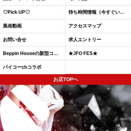
♡Pick UP♡
待ち時間情報（今すぐいける娘）
風俗動画
アクセスマップ
お問い合せ
求人エントリー
Beppin Houseの新型コロナウイルスへの予防対策について
★JFO FES★
パイコーchコラボ
お店TOPへ