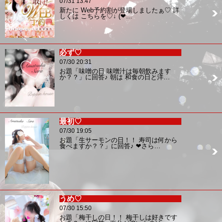
07/31 13:47
新たに Web予約割が登場しましたぁ♡ 詳
しくは こちらを♡↓ (❤…
必ず♡
07/30 20:31
お題「味噌の日 味噌汁は毎朝飲みます
か？？」に回答♪ 朝は 和食の日と洋…
最初♡
07/30 19:05
お題「生サーモンの日！！ 寿司は何から
食べますか？？」に回答♪ ❤︎さら…
うめ♡
07/30 15:50
お題「梅干しの日！！ 梅干しは好きです