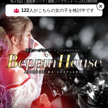
写メ日記｜徳島県ソープ｜徳島ソープランド べっぴんHOUSE
122
人がこちらの女の子を検討中です
HOME
MENU