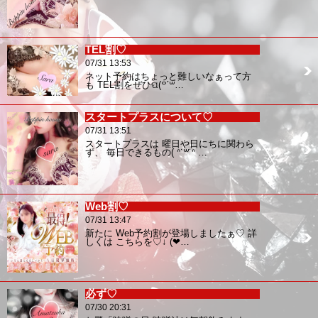
TEL割♡
07/31 13:53
ネット予約はちょっと難しいなぁって方
も TEL割をぜひପ(꒪ˊ꒳…
スタートプラスについて♡
07/31 13:51
スタートプラスは 曜日や日にちに関わら
ず、 毎日できるもの( ᐢ˙꒳​˙ᐢ …
Web割♡
07/31 13:47
新たに Web予約割が登場しましたぁ♡ 詳
しくは こちらを♡↓ (❤…
必ず♡
07/30 20:31