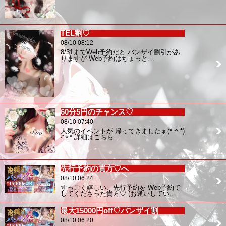
TEL割♡
08/10 08:12
8/31までWeb予約だと バンザイ割引があ
りますが Web予約はちょっと…
60分5円のチャンス♡
08/10 07:40
人気のイベントが 帰ってきましたぁ(*˙꒳˙*)
‧⁺✧︎* 詳細はこちら…
先行予約の貴方♡へ
08/10 06:24
すっごく嬉しい、先行予約を Web予約で
してくださった貴方♡ (お逢いしてい…
最大15000円off♡バンザイ割
08/10 06:20