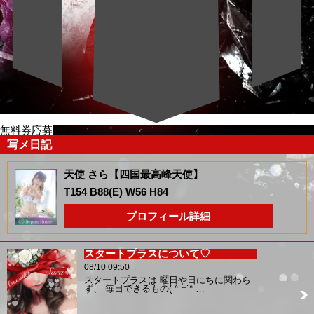
無料券応募
写メ日記
天使 さら【四国最高峰天使】
T154 B88(E) W56 H84
プロフィール詳細
スタートプラスについて♡
08/10 09:50
スタートプラスは 曜日や日にちに関わら
ず、 毎日できるもの( ᐢ˙꒳​˙ᐢ …