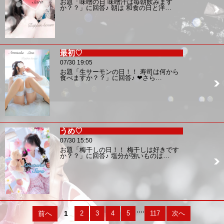
お題「味噌の日 味噌汁は毎朝飲みます
か？？」に回答♪ 朝は 和食の日と洋…
最初♡
07/30 19:05
お題「生サーモンの日！！ 寿司は何から
食べますか？？」に回答♪ ❤︎さら…
うめ♡
07/30 15:50
お題「梅干しの日！！ 梅干しは好きです
か？？」に回答♪ 塩分が強いものは…
....
前へ
1
2
3
4
5
117
次へ