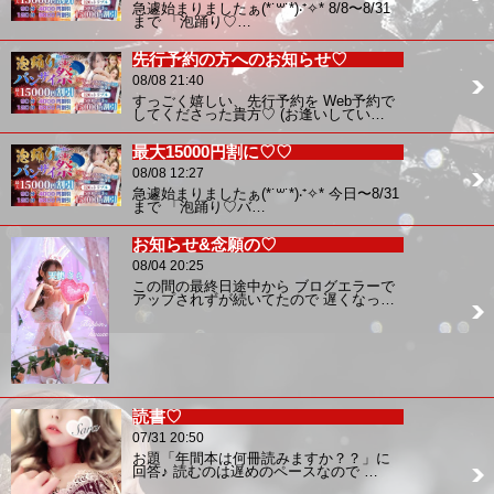
急遽始まりましたぁ(*˙꒳˙*)‧⁺✧︎* 8/8〜8/31
まで 「泡踊り♡…
先行予約の方へのお知らせ♡
08/08 21:40
すっごく嬉しい、先行予約を Web予約で
してくださった貴方♡ (お逢いしてい…
最大15000円割に♡♡
08/08 12:27
急遽始まりましたぁ(*˙꒳˙*)‧⁺✧︎* 今日〜8/31
まで 「泡踊り♡バ…
お知らせ&念願の♡
08/04 20:25
この間の最終日途中から ブログエラーで
アップされずが続いてたので 遅くなっ…
読書♡
07/31 20:50
お題「年間本は何冊読みますか？？」に
回答♪ 読むのは遅めのペースなので …