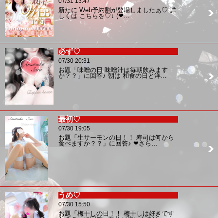
07/31 13:47
新たに Web予約割が登場しましたぁ♡ 詳
しくは こちらを♡↓ (❤…
必ず♡
07/30 20:31
お題「味噌の日 味噌汁は毎朝飲みます
か？？」に回答♪ 朝は 和食の日と洋…
最初♡
07/30 19:05
お題「生サーモンの日！！ 寿司は何から
食べますか？？」に回答♪ ❤︎さら…
うめ♡
07/30 15:50
お題「梅干しの日！！ 梅干しは好きです