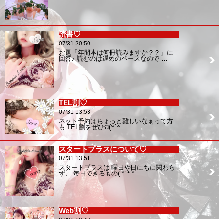
読書♡
07/31 20:50
お題「年間本は何冊読みますか？？」に
回答♪ 読むのは遅めのペースなので …
TEL割♡
07/31 13:53
ネット予約はちょっと難しいなぁって方
も TEL割をぜひପ(꒪ˊ꒳…
スタートプラスについて♡
07/31 13:51
スタートプラスは 曜日や日にちに関わら
ず、 毎日できるもの( ᐢ˙꒳​˙ᐢ …
Web割♡