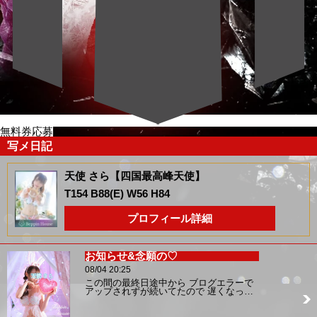
無料券応募
写メ日記
天使 さら【四国最高峰天使】
T154 B88(E) W56 H84
プロフィール詳細
お知らせ&念願の♡
08/04 20:25
この間の最終日途中から ブログエラーで
アップされずが続いてたので 遅くなっ…