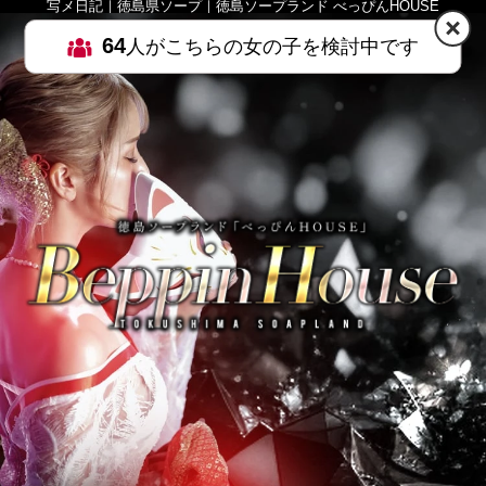
写メ日記｜徳島県ソープ｜徳島ソープランド べっぴんHOUSE
64
人がこちらの女の子を検討中です
HOME
MENU