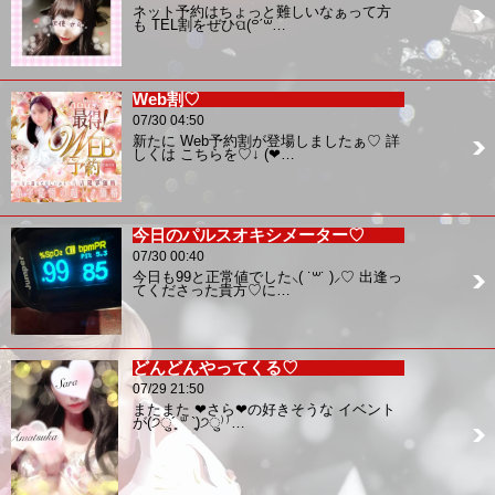
ネット予約はちょっと難しいなぁって方
も TEL割をぜひପ(꒪ˊ꒳…
Web割♡
07/30 04:50
新たに Web予約割が登場しましたぁ♡ 詳
しくは こちらを♡↓ (❤…
今日のパルスオキシメーター♡
07/30 00:40
今日も99と正常値でした⸜( ˙꒳˙ )⸝♡ 出逢っ
てくださった貴方♡に…
どんどんやってくる♡
07/29 21:50
またまた ❤︎さら❤︎の好きそうな イベント
が(੭ु´͈ ᐜ `͈)੭ु⁾⁾…