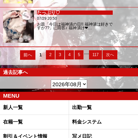
たっぷり♡
07/29 20:50
お題「今日は福神漬の日!! 福神漬は好きで
すか??」に回答♪ 福神漬け❤…
....
前へ
1
2
3
4
5
117
次へ
過去記事へ
MENU
新人一覧
出勤一覧
在籍一覧
料金システム
割引＆イベント情報
写メ日記