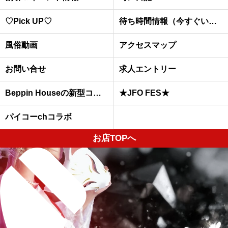
♡Pick UP♡
待ち時間情報（今すぐいける娘）
風俗動画
アクセスマップ
お問い合せ
求人エントリー
Beppin Houseの新型コロナウイルスへの予防対策について
★JFO FES★
パイコーchコラボ
お店TOPへ