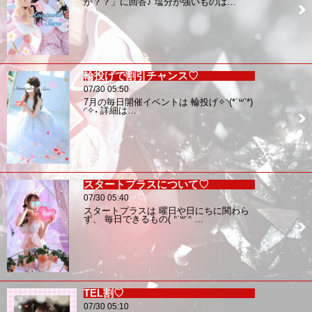
か？？」に回答♪ 塩分が強いものは…
輪投げで割引チャンス♡
07/30 05:50
7月の毎日開催イベントは 輪投げ✧︎◝︎(*´꒳`*)
◜︎✧︎˖ 詳細は…
スタートプラスについて♡
07/30 05:40
スタートプラスは 曜日や日にちに関わら
ず、 毎日できるもの( ᐢ˙꒳​˙ᐢ …
TEL割♡
07/30 05:10