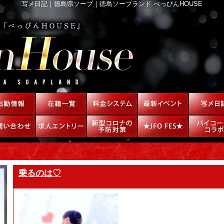
写メ日記｜徳島県ソープ｜徳島ソープランド べっぴんHOUSE
乗るのは♡