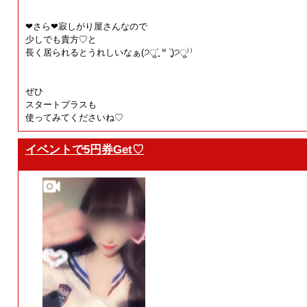
❤︎さら❤︎寂しがり屋さんなので
少しでも貴方♡と
長く居られるとうれしいなぁ(੭ु´͈ ᐜ `͈)੭ु⁾⁾
ぜひ
スタートプラスも
使ってみてくださいね♡
イベントで5円券Get♡