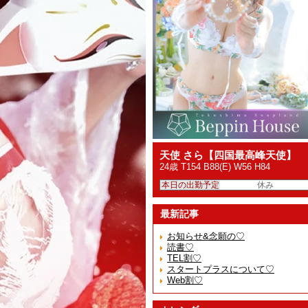
天使 さら【四国最高峰天使】
24歳 T154 B88(E) W56 H84
本日の出勤予定
休み
最新記事
お知らせ&念願の♡
読書♡
TEL割♡
スタートプラスについて♡
Web割♡