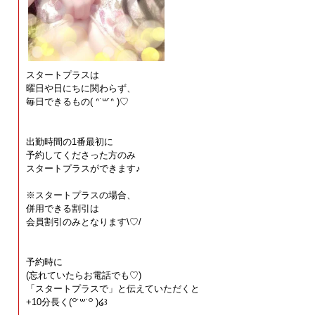
スタートプラスは
曜日や日にちに関わらず、
毎日できるもの( ᐢ˙꒳​˙ᐢ )♡
出勤時間の1番最初に
予約してくださった方のみ
スタートプラスができます♪
※スタートプラスの場合、
併用できる割引は
会員割引のみとなります\♡︎/
予約時に
(忘れていたらお電話でも♡)
「スタートプラスで」と伝えていただくと
+10分長く(꒪˙꒳˙꒪ )໒꒱