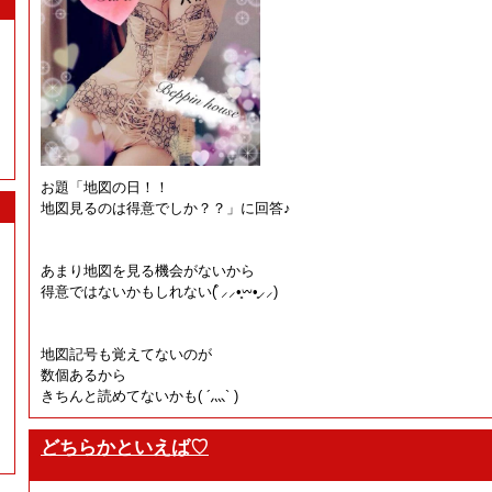
お題「地図の日！！
地図見るのは得意でしか？？」に回答♪
あまり地図を見る機会がないから
得意ではないかもしれない(͒ ⸝⸝•̥𖥦•̥⸝⸝)
地図記号も覚えてないのが
数個あるから
きちんと読めてないかも( ´灬` )
どちらかといえば♡