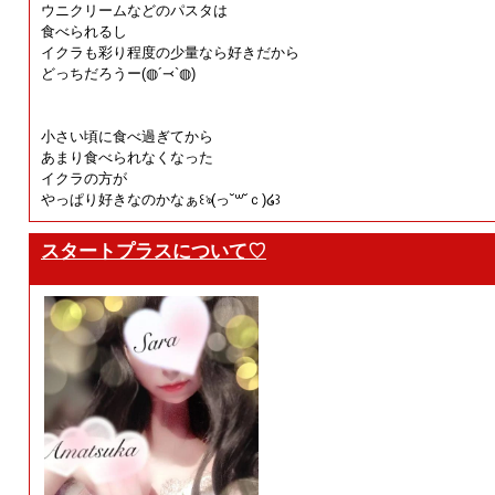
ウニクリームなどのパスタは
食べられるし
イクラも彩り程度の少量なら好きだから
どっちだろうー(◍´⤙`◍)
小さい頃に食べ過ぎてから
あまり食べられなくなった
イクラの方が
やっぱり好きなのかなぁ꒰ঌ(っ˘꒳˘ｃ)‪໒꒱
スタートプラスについて♡