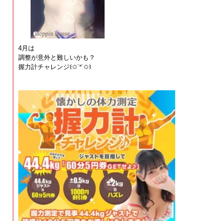
4月は
調整が意外と難しいかも？
握力計チャレンジ꒰✩︎˙˟˙✩︎꒱