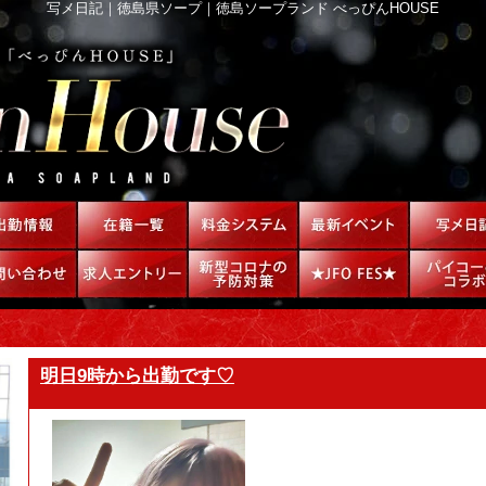
写メ日記｜徳島県ソープ｜徳島ソープランド べっぴんHOUSE
明日9時から出勤です♡