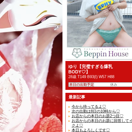
ゆり【完璧すぎる爆乳
BODY♡】
28歳 T149 B93(I) W57 H88
本日の出勤予定
休み
最新記事
今から待ってるよ♡
次の出勤は8日の10時から♡
お店からの本日のお題2つ目♡
お店からの本日のお題に回答して
クよ♡
本日もよろしくです♡