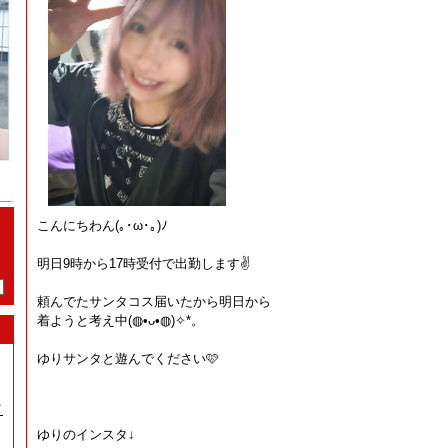
こんにちわん(⁠｡⁠･⁠ω⁠･⁠｡⁠)⁠ﾉ⁠
明日9時から17時受付で出勤します✌️
頼んでたサンタコス届いたから明日から
着ようと考え中(⁠◍⁠•⁠ᴗ⁠•⁠◍⁠)⁠✧⁠*⁠。
ゆりサンタと遊んでください🩷
イ
ゆりのインスタ↓