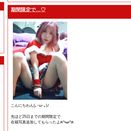
期間限定で…♡
こんにちわん(⁠｡⁠･⁠ω⁠･⁠｡⁠)⁠ﾉ⁠
先ほど25日までの期間限定で
在籍写真追加してもらったよฅ⁠^⁠•⁠ﻌ⁠•⁠^⁠ฅ