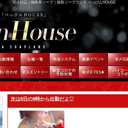
写メ日記｜徳島県ソープ｜徳島ソープランド べっぴんHOUSE
次は8日の9時から出勤だよ♡