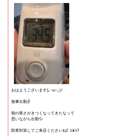
おはようございます(⁠｡⁠･⁠ω⁠･⁠｡⁠)⁠ﾉ⁠
無事出勤✌️
朝の寒さがきつくなってきたなって
思いながら出勤💦
防寒対策してご来店くださいねʕ⁠ ⁠ꈍ⁠ᴥ⁠ꈍ⁠ʔ