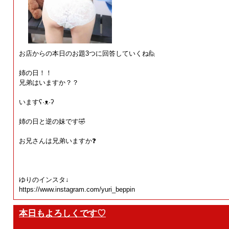
お店からの本日のお題3つに回答していくね🙋
姉の日！！
兄弟はいますか？？
いますʕ⁠·⁠ᴥ⁠·⁠ʔ
姉の日と逆の妹です🤣
お兄さんは兄弟いますか❓
ゆりのインスタ↓
https://www.instagram.com/yuri_beppin
本日もよろしくです♡