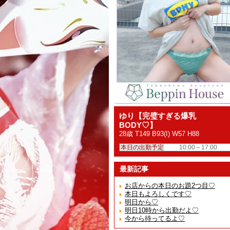
ゆり【完璧すぎる爆乳
BODY♡】
28歳 T149 B93(I) W57 H88
本日の出勤予定
10:00～17:00
最新記事
お店からの本日のお題2つ目♡
本日もよろしくです♡
明日から♡
明日10時から出勤だよ♡
今から待ってるよ♡