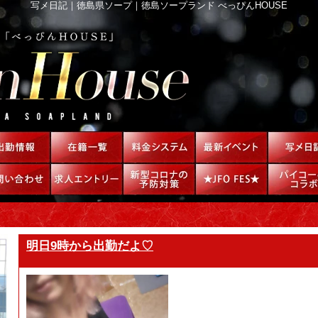
写メ日記｜徳島県ソープ｜徳島ソープランド べっぴんHOUSE
明日9時から出勤だよ♡