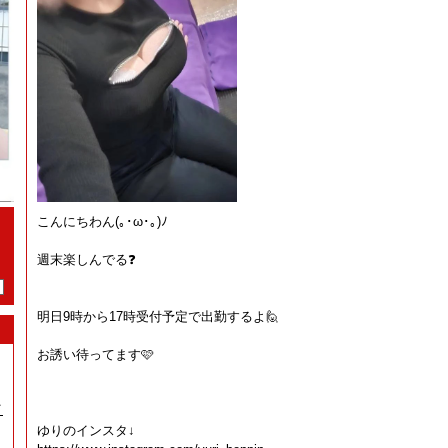
こんにちわん(⁠｡⁠･⁠ω⁠･⁠｡⁠)⁠ﾉ⁠
週末楽しんでる❓
明日9時から17時受付予定で出勤するよ🙋
お誘い待ってます🩷
イ
ゆりのインスタ↓