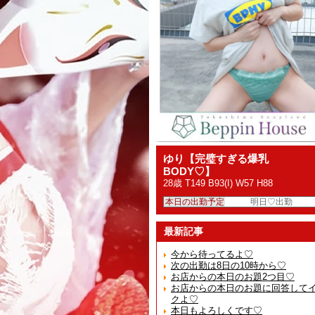
ゆり【完璧すぎる爆乳
BODY♡】
28歳 T149 B93(I) W57 H88
本日の出勤予定
明日♡出勤
最新記事
今から待ってるよ♡
次の出勤は8日の10時から♡
お店からの本日のお題2つ目♡
お店からの本日のお題に回答して
クよ♡
本日もよろしくです♡