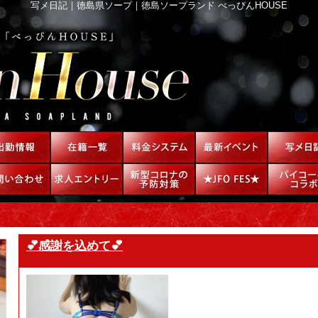
写メ日記｜徳島県ソープ｜徳島ソープランド べっぴんHOUSE
💕感謝を込めて💕