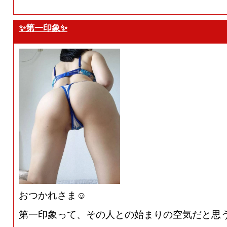
✨第一印象✨
おつかれさま☺️
第一印象って、その人との始まりの空気だと思