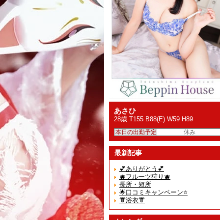
あさひ
28歳 T155 B88(E) W59 H89
本日の出勤予定
休み
最新記事
💕ありがとう💕
🫐フルーツ狩り🫐
長所・短所
🌟口コミキャンペーン⭐️
👘浴衣👘