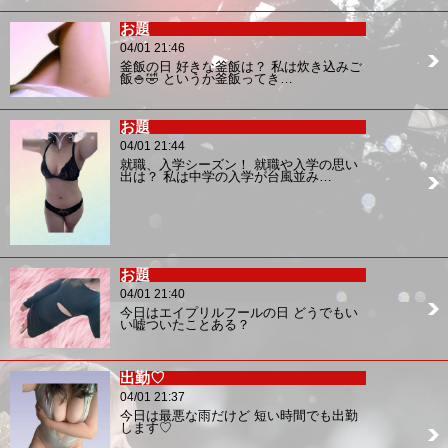
お題
04/01 21:46
釜飯の日 好きな釜飯は？ 私は炊き込みご
飯🍚🤣 というか釜飯ってき…
お題
04/01 21:44
就職、入学シーズン！ 就職や入学の思い
出は？ 私は中学の入学が台風並み…
お題
04/01 21:40
今日はエイプリルフールの日 どうでもい
い嘘ついたことある？
出勤♡
04/01 21:37
今日は最悪な雨だけど 短い時間でも出勤
します♡