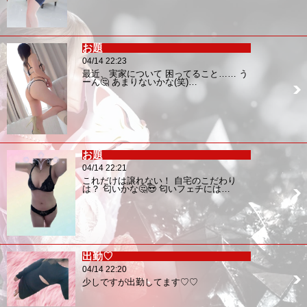
お題
04/14 22:23
最近、実家について 困ってること…… う
ーん🤔 あまりないかな(笑)…
お題
04/14 22:21
これだけは譲れない！ 自宅のこだわり
は？ 匂いかな🤔😍 匂いフェチには…
出勤♡
04/14 22:20
少しですが出勤してます♡♡