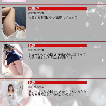
出勤♡
03/20 22:00
今日も短時間だけど出勤してます♡
お題
03/19 22:20
ミュージックの日 🎤 子供の頃に流行って
た歌（曲）は？ 忍たまの歌？（…
お題
03/19 22:04
良いキュウリの日 🥒 きゅうりといったら
もろみ味噌と食べるのがそのま…