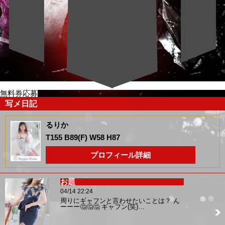
無料券応募
写メ日記
るりか
T155 B89(F) W58 H87
プロフィール詳細
お題
04/14 22:24
周りにギャフンと言わせたいことは？ ん
ーーー🤔🤔🤔 ギャフン(笑)…