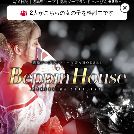
写メ日記｜徳島県ソープ｜徳島ソープランド べっぴんHOUSE
2
人がこちらの女の子を検討中です
HOME
MENU