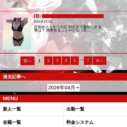
お題
03/19 22:02
目覚めスッキリの日 朝起きて最初にする
事は？ 携帯見ること👀かな（笑…
....
前へ
1
2
3
4
5
7
次へ
過去記事へ
MENU
新人一覧
出勤一覧
在籍一覧
料金システム