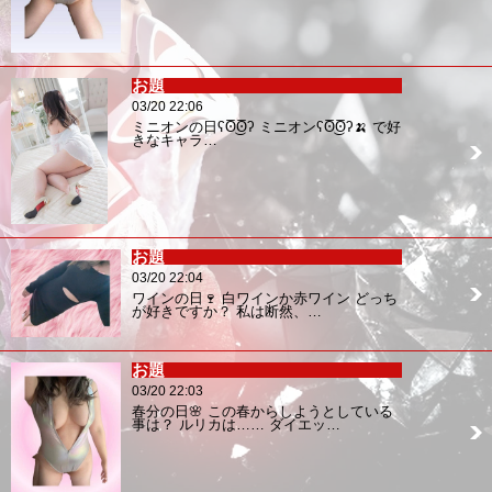
お題
03/20 22:06
ミニオンの日ʕʘ̅͜ʘ̅ʔ ミニオンʕʘ̅͜ʘ̅ʔ🍌 で好
きなキャラ…
お題
03/20 22:04
ワインの日🍷 白ワインか赤ワイン どっち
が好きですか？ 私は断然、…
お題
03/20 22:03
春分の日🌸 この春からしようとしている
事は？ ルリカは…… ダイエッ…