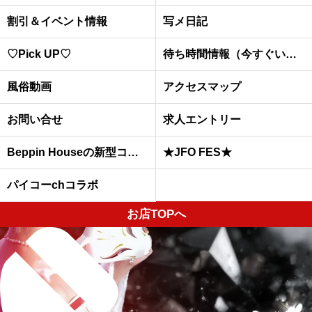
割引＆イベント情報
写メ日記
♡Pick UP♡
待ち時間情報（今すぐいける娘）
風俗動画
アクセスマップ
お問い合せ
求人エントリー
Beppin Houseの新型コロナウイルスへの予防対策について
★JFO FES★
パイコーchコラボ
お店TOPへ