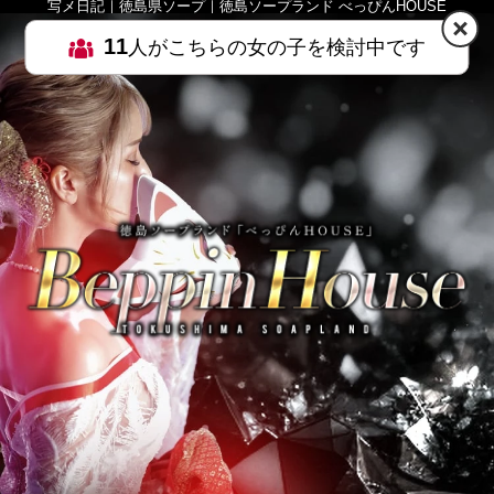
写メ日記｜徳島県ソープ｜徳島ソープランド べっぴんHOUSE
11
人がこちらの女の子を検討中です
HOME
MENU