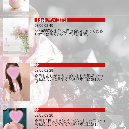
【お礼写メ日記】
08/06 02:40
haru4887さま♡ 先日は会いにきてくださ
り本当にありがとうございます…
🩷
08/06 02:29
今日もありがとうございました🥰💕 いつ
も私に会いにきてくださり本当に嬉しい
で…
🩷
08/05 03:20
今日も1日ありがとうございました♡ いつ
も私に会いにきてくださり本当に嬉し
い…