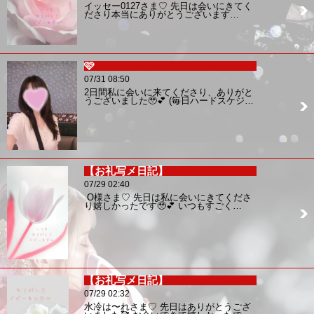
イッセー0127さま♡ 先日は会いにきてく
ださり本当にありがとうございます…
🩷
07/31 08:50
2日間私に会いに来てくださり、ありがと
うございました🥹💕 (毎日ハードスケジ…
【お礼写メ日記】
07/29 02:40
O様さま♡ 先日は私に会いにきてくださ
り嬉しかったです🥹💕 いつもすごく…
【お礼写メ日記】
07/29 02:32
水冷は〜れさま♡ 先日はありがとうござ