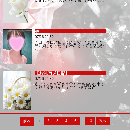
いました🥰 お会いできて嬉しかったで…
🩷
07/26 21:50
昨日、今日と私に会いに来てくださり本
当に嬉しかったです🥹💕 とっても楽しか
っ…
【お礼写メ日記】
07/26 21:30
あいうえおABCさま♡ いつも会いに来て
くださりありがとうございます🥰💕 …
....
前へ
1
2
3
4
5
13
次へ