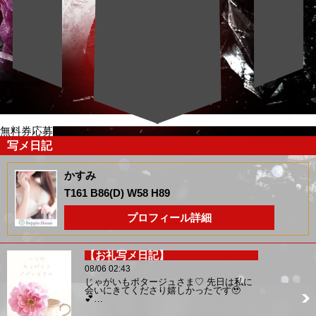
無料券応募
写メ日記
かすみ
T161 B86(D) W58 H89
プロフィール詳細
【お礼写メ日記】
08/06 02:43
じゃがいもポタージュさま♡ 先日は私に
会いにきてくださり嬉しかったです🥹
💕…