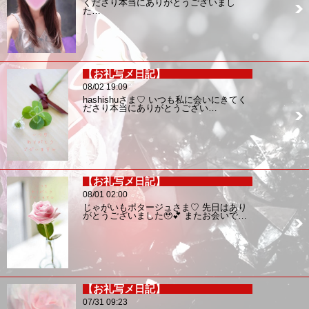
くださり本当にありがとうございまし
た…
【お礼写メ日記】
08/02 19:09
hashishuさま♡ いつも私に会いにきてく
ださり本当にありがとうござい…
【お礼写メ日記】
08/01 02:00
じゃがいもポタージュさま♡ 先日はあり
がとうございました🥹💕 またお会いで…
【お礼写メ日記】
07/31 09:23