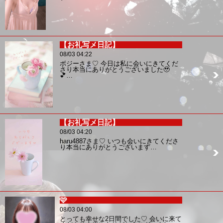
【お礼写メ日記】
08/03 04:22
ボジーさま♡ 今日は私に会いにきてくだ
さり本当にありがとうございました🥹
💕…
【お礼写メ日記】
08/03 04:20
haru4887さま♡ いつも会いにきてくださ
り本当にありがとうございます…
🩷
08/03 04:00
とっても幸せな2日間でした♡ 会いに来て