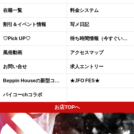
在籍一覧
料金システム
割引＆イベント情報
写メ日記
♡Pick UP♡
待ち時間情報（今すぐいける娘）
風俗動画
アクセスマップ
お問い合せ
求人エントリー
Beppin Houseの新型コロナウイルスへの予防対策について
★JFO FES★
パイコーchコラボ
お店TOPへ