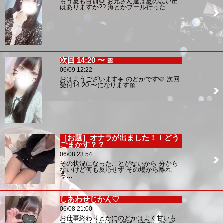
もう夏も目前🌻 お兄さん達は夏の思い出
はありますか?? 海とかプール行った…
次回 14:20 〜 🎀
06/09 12:22
おはようございます☀️ のどかです🩷 次回
受付14:20 〜になります🎀…
［お題］オナラが出ました！！どう
ごまかす？？
06/08 23:54
その状況になったことがないから 分から
ないけど何も反応せず その場から離れ
る…
しあわせじかん♡
06/08 21:00
お仕事終わりとかにのどかはよく甘いも