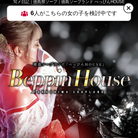
写メ日記｜徳島県ソープ｜徳島ソープランド べっぴんHOUSE
6
人がこちらの女の子を検討中です
HOME
MENU