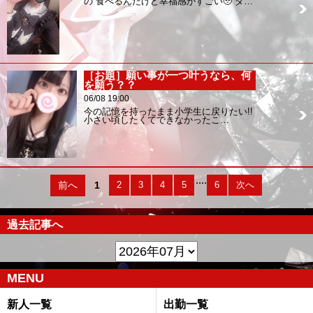
の 食べるんだけど幸福感がすごい🥹 ダ…
［お題］願い事が一つ叶うなら、何
を願う？？
06/08 19:00
今の記憶を持ったまま小学生に戻りたい!!
小さい頃したくてできなかったこ…
....
前へ
1
2
3
4
5
6
次へ
過去記事へ
MENU
新人一覧
出勤一覧