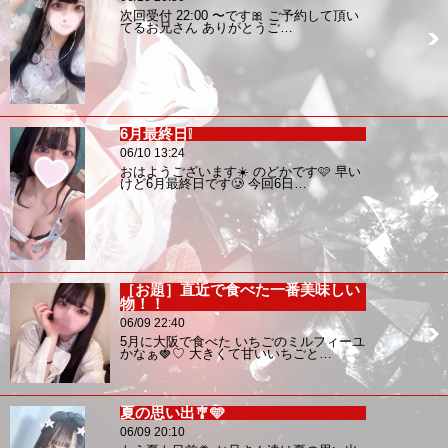
次回受付 22:00 〜です🎀 ご予約して頂い
てるお兄さん ありがとうご…
6月最終日❕
06/10 13:24
おはようございます☀️ のどかです🩷 早い
けど6月最終日です🥲 今回6日…
［お題］直近で食べた一番美味しい
物！！
06/09 22:40
5月に大阪で食べた いちごのミルフィーユ
かなぁ🍓♡ 大きくて甘いいちごと…
夏の思い出🎐🩵
06/09 20:10