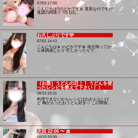
07/03 17:00
こんにちは!!のどかです🎀 直前なのですが
体調の関係で 7/5 (日)…
お久しぶりです🩷
07/01 14:43
こんにちは☀️ のどかです🎀 地元帰ってか
ら体調崩したり 忙しかったりで…
［お題］うどんの日！！ うどんを使
ったレシピを教えて下さい！！
06/10 23:31
料理できないからレシピはわかんないけ
ど 梅が入ったおうどん好き♡ この間知…
次回 22:00 〜 🎀
06/10 20:50