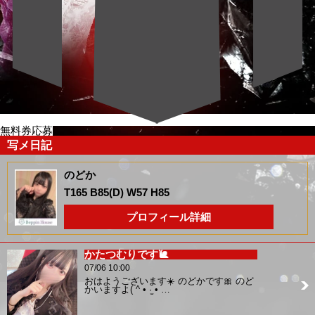
無料券応募
写メ日記
のどか
T165 B85(D) W57 H85
プロフィール詳細
かたつむりです🐌
07/06 10:00
おはようございます☀️ のどかです🎀 のど
かいますよ( ^ • ·̫ • …