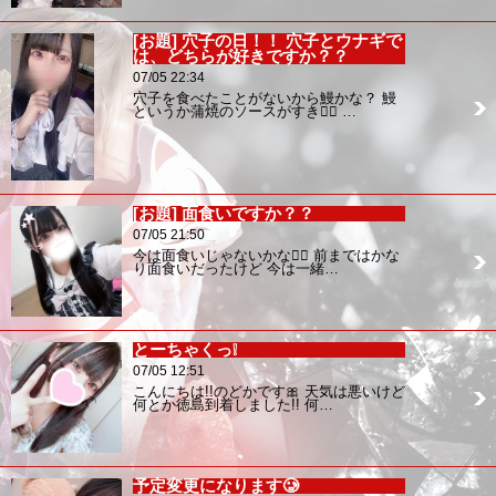
[お題] 穴子の日！！ 穴子とウナギで
は、どちらが好きですか？？
07/05 22:34
穴子を食べたことがないから鰻かな？ 鰻
というか蒲焼のソースがすき🙂‍↕️ …
[お題] 面食いですか？？
07/05 21:50
今は面食いじゃないかな🙂‍↕️ 前まではかな
り面食いだったけど 今は一緒…
とーちゃくっ❕
07/05 12:51
こんにちは!!のどかです🎀 天気は悪いけど
何とか徳島到着しました!! 何…
予定変更になります🥲