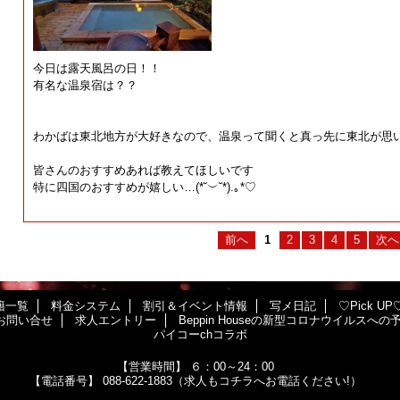
今日は露天風呂の日！！
有名な温泉宿は？？
わかばは東北地方が大好きなので、温泉って聞くと真っ先に東北が思
皆さんのおすすめあれば教えてほしいです
特に四国のおすすめが嬉しい…(⁠*⁠˘⁠︶⁠˘⁠*⁠)⁠.⁠｡⁠*⁠♡
前へ
1
2
3
4
5
次へ
籍一覧
料金システム
割引＆イベント情報
写メ日記
♡Pick UP
お問い合せ
求人エントリー
Beppin Houseの新型コロナウイルスへ
パイコーchコラボ
【営業時間】
６：00～24：00
【電話番号】
088-622-1883（求人もコチラへお電話ください!）