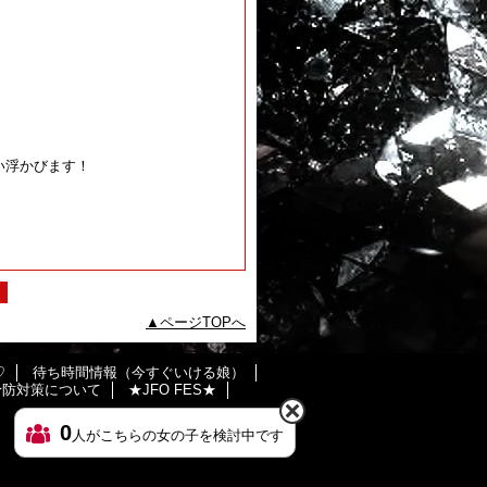
い浮かびます！
ページTOPへ
♡
待ち時間情報（今すぐいける娘）
の予防対策について
★JFO FES★
0
人がこちらの女の子を検討中です