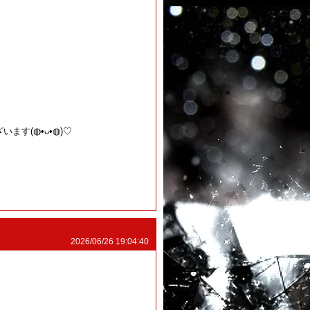
•⁠ᴗ⁠•⁠◍⁠)♡
2026/06/26 19:04:40