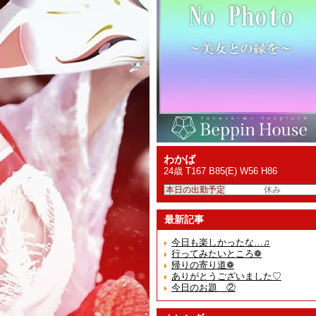
わかば
24歳 T167 B85(E) W56 H86
本日の出勤予定
休み
最新記事
今日も楽しかったな…♫
行ってみたいところ❁
帰りの寄り道❁
ありがとうございました♡
今日のお題 ②