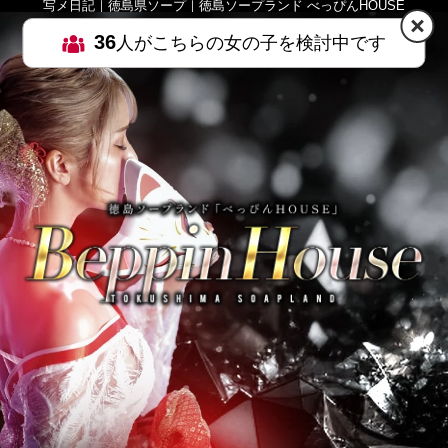
写メ日記｜徳島県ソープ｜徳島ソープランド べっぴんHOUSE
36
人がこちらの女の子を検討中です
HOME
MENU