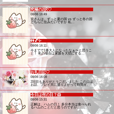
究極の2択♡
08/06 16:49
皆さんは、ずっと夏の国 vs ずっと冬の国
どちらに住みたいですか 私…
👫💕✨
08/06 16:11
今までで1番大人になったなぁ〜と思うこ
と！ 私の場合は家族を大切にする…
お礼日記♡
08/06 16:08
2回目もありがとうございました この日は
お話、プレイ共に盛り上がって時間ギ…
今日は何の日？🐹
08/06 15:31
正解は、ハムの日！ 多分本当は食べられ
るハムのことだと思うのですが.....…