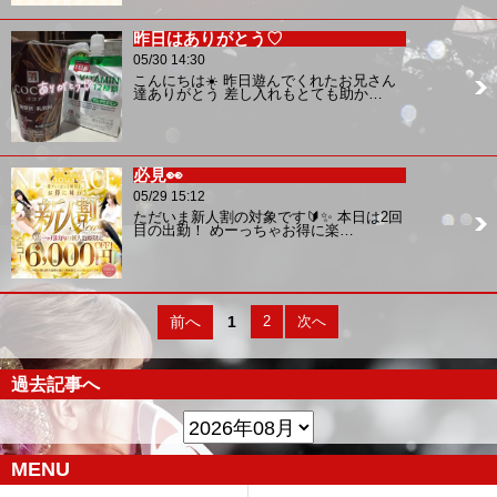
昨日はありがとう♡
05/30 14:30
こんにちは☀️ 昨日遊んでくれたお兄さん
達ありがとう 差し入れもとても助か…
必見👀
05/29 15:12
ただいま新人割の対象です🔰✨ 本日は2回
目の出勤！ めーっちゃお得に楽…
前へ
1
2
次へ
過去記事へ
MENU