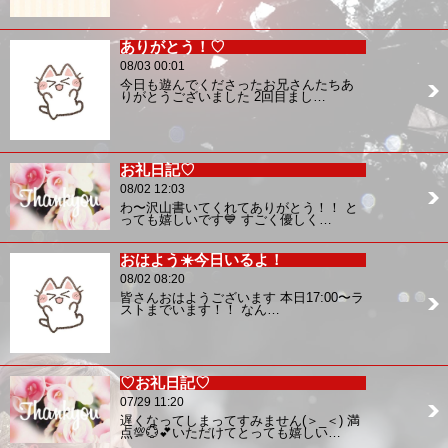
ありがとう！♡
08/03 00:01
今日も遊んでくださったお兄さんたちあ
りがとうございました 2回目まし…
お礼日記♡
08/02 12:03
わ〜沢山書いてくれてありがとう！！ と
っても嬉しいです💙 すごく優しく…
おはよう☀️今日いるよ！
08/02 08:20
皆さんおはようございます 本日17:00〜ラ
ストまでいます！！ なん…
♡お礼日記♡
07/29 11:20
遅くなってしまってすみません(＞_＜) 満
点💯💮💕いただけてとっても嬉しい…