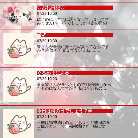
♡お礼日記♡
07/29 10:50
はじめに、本当に遅くなってしまってす
みません(＞_＜) でもしっかりあの日の…
📸💕
07/29 10:30
皆さんが最後に撮った写真ってなんです
か？💭 意外と覚えてないよね..... …
ぐるめまにあ🍚
07/29 10:23
最近皆さんが食べたもので1番美味しかっ
たものはなんですか？ 私は辛いもの…
今日は何の日でしょう？💭
07/29 10:20
正解は福神漬けの日！ ちょうど昨日の夜
ご飯がカレーで、福神漬けと一緒に食
べ…