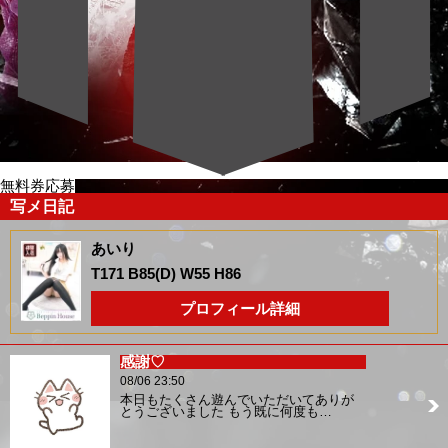
無料券応募
写メ日記
あいり
T171 B85(D) W55 H86
プロフィール詳細
感謝♡
08/06 23:50
本日もたくさん遊んでいただいてありが
とうございました もう既に何度も…