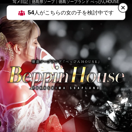
写メ日記｜徳島県ソープ｜徳島ソープランド べっぴんHOUSE
54
人がこちらの女の子を検討中です
HOME
MENU