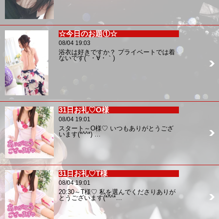
☆今日のお題①☆
08/04 19:03
浴衣は好きですか？ プライベートでは着
ないです( ´・∀・｀)
31日お礼♡O様
08/04 19:01
スタート～O様♡ いつもありがとうござ
います(*^^*) …
31日お礼♡T様
08/04 19:01
20:30～T様♡ 私を選んでくださりありが
とうございます(*^^*…