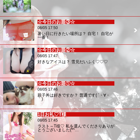
☆今日のお題③☆
08/05 17:50
暑い日に行きたい場所は？ 自宅！ 自宅が
一番！
☆今日のお題②☆
08/05 17:47
好きなアイスは？ 雪見だいふく♡♡♡
☆今日のお題①☆
08/05 17:46
親子丼は好きですか？ 普通です( ´・∀・
｀)
1日お礼♡T様
08/05 17:45
ラスト～T様♡ 私を選んでくださりありが
とうございました(*^…