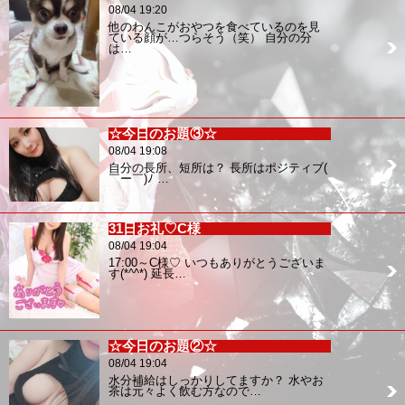
08/04 19:20
他のわんこがおやつを食べているのを見
ている顔が…つらそう（笑） 自分の分
は…
☆今日のお題③☆
08/04 19:08
自分の長所、短所は？ 長所はポジティブ(
￣ー￣)ﾉ …
31日お礼♡C様
08/04 19:04
17:00～C様♡ いつもありがとうございま
す(*^^*) 延長…
☆今日のお題②☆
08/04 19:04
水分補給はしっかりしてますか？ 水やお
茶は元々よく飲む方なので…