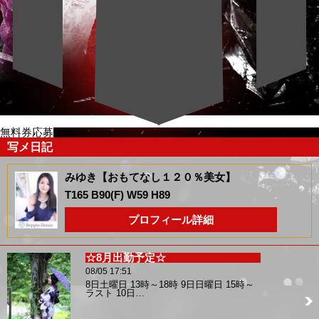
無料券応募
写メ日記
みゆき【おもてなし１２０％美女】
T165 B90(F) W59 H89
プロフィール詳細
☆8月出勤予定☆
08/05 17:51
8日土曜日 13時～18時 9日日曜日 15時～
ラスト 10日…