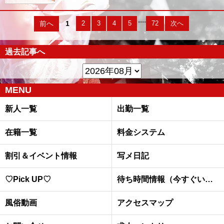
....
前へ
1
2
3
4
5
72
次へ
過去記事へ
MENU
新人一覧
出勤一覧
在籍一覧
料金システム
割引＆イベント情報
写メ日記
♡Pick UP♡
待ち時間情報（今すぐいける娘）
風俗動画
アクセスマップ