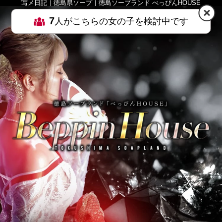
写メ日記｜徳島県ソープ｜徳島ソープランド べっぴんHOUSE
7
人がこちらの女の子を検討中です
HOME
MENU