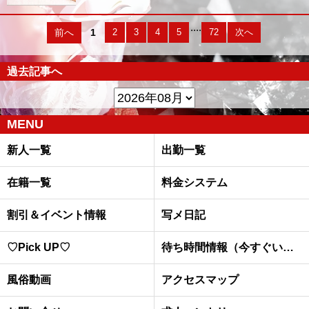
....
前へ
1
2
3
4
5
72
次へ
過去記事へ
MENU
新人一覧
出勤一覧
在籍一覧
料金システム
割引＆イベント情報
写メ日記
♡Pick UP♡
待ち時間情報（今すぐいける娘）
風俗動画
アクセスマップ