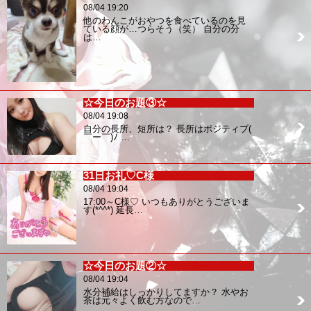
08/04 19:20
他のわんこがおやつを食べているのを見
ている顔が…つらそう（笑） 自分の分
は…
☆今日のお題③☆
08/04 19:08
自分の長所、短所は？ 長所はポジティブ(
￣ー￣)ﾉ …
31日お礼♡C様
08/04 19:04
17:00～C様♡ いつもありがとうございま
す(*^^*) 延長…
☆今日のお題②☆
08/04 19:04
水分補給はしっかりしてますか？ 水やお
茶は元々よく飲む方なので…