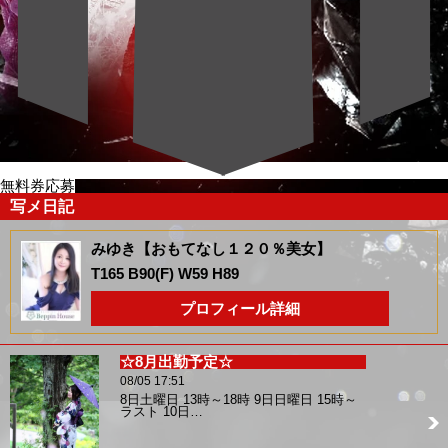
無料券応募
写メ日記
みゆき【おもてなし１２０％美女】
T165 B90(F) W59 H89
プロフィール詳細
☆8月出勤予定☆
08/05 17:51
8日土曜日 13時～18時 9日日曜日 15時～
ラスト 10日…