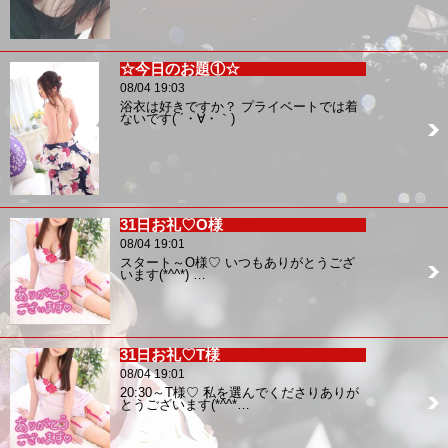
☆今日のお題①☆
08/04 19:03
浴衣は好きですか？ プライベートでは着
ないです( ´・∀・｀)
31日お礼♡O様
08/04 19:01
スタート～O様♡ いつもありがとうござ
います(*^^*) …
31日お礼♡T様
08/04 19:01
20:30～T様♡ 私を選んでくださりありが
とうございます(*^^*…