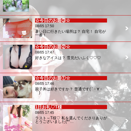
☆今日のお題③☆
08/05 17:50
暑い日に行きたい場所は？ 自宅！ 自宅が
一番！
☆今日のお題②☆
08/05 17:47
好きなアイスは？ 雪見だいふく♡♡♡
☆今日のお題①☆
08/05 17:46
親子丼は好きですか？ 普通です( ´・∀・
｀)
1日お礼♡T様
08/05 17:45
ラスト～T様♡ 私を選んでくださりありが
とうございました(*^…