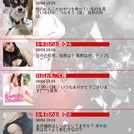
08/04 19:20
他のわんこがおやつを食べているのを見
ている顔が…つらそう（笑） 自分の分
は…
☆今日のお題③☆
08/04 19:08
自分の長所、短所は？ 長所はポジティブ(
￣ー￣)ﾉ …
31日お礼♡C様
08/04 19:04
17:00～C様♡ いつもありがとうございま
す(*^^*) 延長…
☆今日のお題②☆
08/04 19:04
水分補給はしっかりしてますか？ 水やお
茶は元々よく飲む方なので…