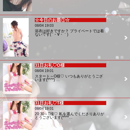
☆今日のお題①☆
08/04 19:03
浴衣は好きですか？ プライベートでは着
ないです( ´・∀・｀)
31日お礼♡O様
08/04 19:01
スタート～O様♡ いつもありがとうござ
います(*^^*) …
31日お礼♡T様
08/04 19:01
20:30～T様♡ 私を選んでくださりありが
とうございます(*^^*…