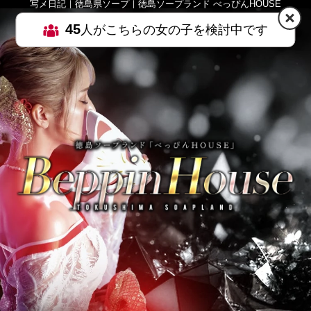
写メ日記｜徳島県ソープ｜徳島ソープランド べっぴんHOUSE
45
人がこちらの女の子を検討中です
HOME
MENU