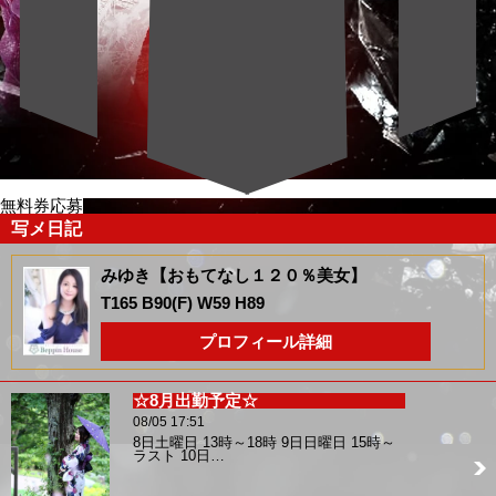
無料券応募
写メ日記
みゆき【おもてなし１２０％美女】
T165 B90(F) W59 H89
プロフィール詳細
☆8月出勤予定☆
08/05 17:51
8日土曜日 13時～18時 9日日曜日 15時～
ラスト 10日…