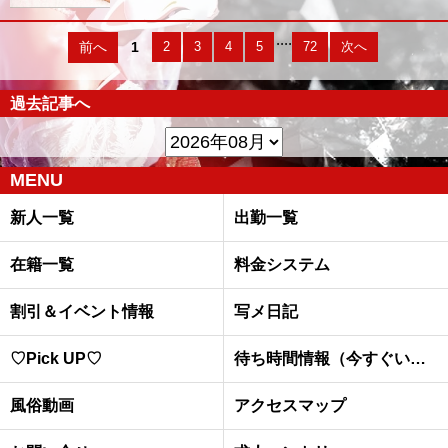
....
前へ
1
2
3
4
5
72
次へ
過去記事へ
MENU
新人一覧
出勤一覧
在籍一覧
料金システム
割引＆イベント情報
写メ日記
♡Pick UP♡
待ち時間情報（今すぐいける娘）
風俗動画
アクセスマップ