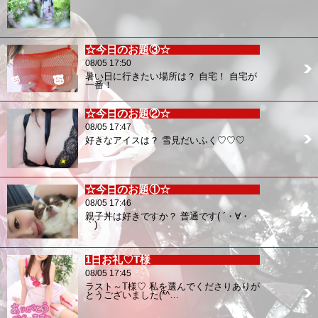
☆今日のお題③☆
08/05 17:50
暑い日に行きたい場所は？ 自宅！ 自宅が
一番！
☆今日のお題②☆
08/05 17:47
好きなアイスは？ 雪見だいふく♡♡♡
☆今日のお題①☆
08/05 17:46
親子丼は好きですか？ 普通です( ´・∀・
｀)
1日お礼♡T様
08/05 17:45
ラスト～T様♡ 私を選んでくださりありが
とうございました(*^…