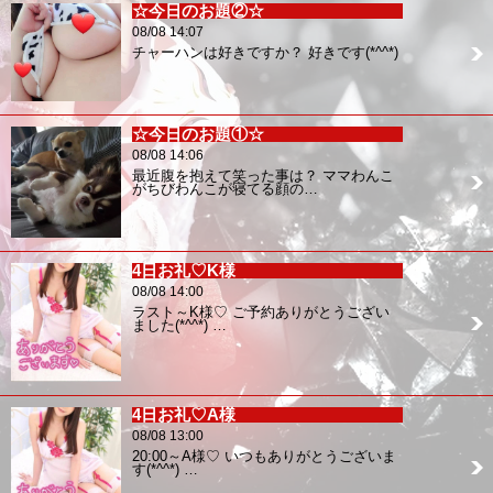
☆今日のお題②☆
08/08 14:07
チャーハンは好きですか？ 好きです(*^^*)
☆今日のお題①☆
08/08 14:06
最近腹を抱えて笑った事は？ ママわんこ
がちびわんこが寝てる顔の…
4日お礼♡K様
08/08 14:00
ラスト～K様♡ ご予約ありがとうござい
ました(*^^*) …
4日お礼♡A様
08/08 13:00
20:00～A様♡ いつもありがとうございま
す(*^^*) …