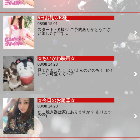
5日お礼♡K様
08/09 15:01
スタート～K様♡ ご予約ありがとうござ
いました(*^^*) …
☆ちいかわ映画☆
08/08 14:23
見てきました！ えいえんのいのち！ セイ
レーン可愛くてヘア…
☆今日のお題③☆
08/08 14:20
たこ焼き器は家にありますか？ あります
(*^^*)