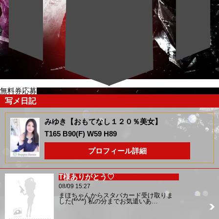
無料券応募
写メ日記
みゆき【おもてなし１２０％美女】
T165 B90(F) W59 H89
プロフィール詳細
T様ありがとう♡
08/09 15:27
まほちゃんからスタバカード受け取りま
した(*^^*) 私の分までお気遣いあ…