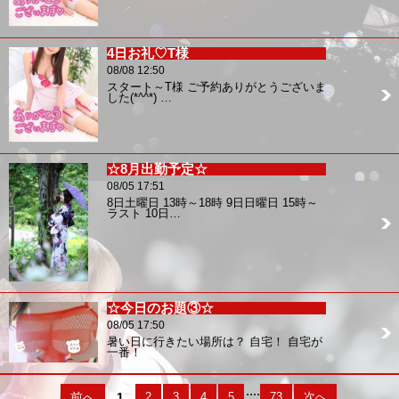
4日お礼♡T様
08/08 12:50
スタート～T様 ご予約ありがとうございま
した(*^^*) …
☆8月出勤予定☆
08/05 17:51
8日土曜日 13時～18時 9日日曜日 15時～
ラスト 10日…
☆今日のお題③☆
08/05 17:50
暑い日に行きたい場所は？ 自宅！ 自宅が
一番！
....
前へ
1
2
3
4
5
73
次へ