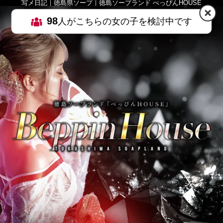
写メ日記｜徳島県ソープ｜徳島ソープランド べっぴんHOUSE
98
人がこちらの女の子を検討中です
HOME
MENU