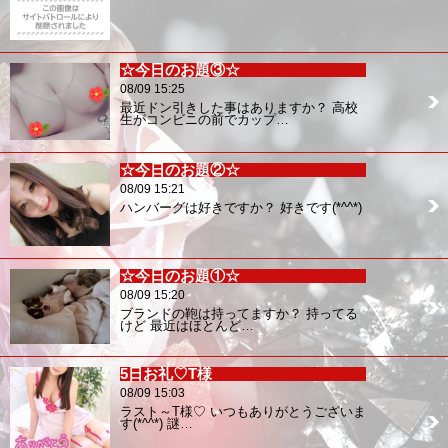
☆今日のお題③☆
08/09 15:25
最近ドン引きした事はありますか？ 高校
生がコンビニの前でカップ…
☆今日のお題②☆
08/09 15:21
ハンバーグは好きですか？ 好きです(*^^*)
☆今日のお題①☆
08/09 15:20
ブランドの鞄は持ってますか？ 持ってる
けど 最近はほとんど…
5日お礼♡T様
08/09 15:03
ラスト～T様♡ いつもありがとうございま
す(*^^*) 謎…