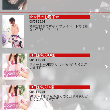
☆今日のお題①☆
08/04 19:03
浴衣は好きですか？ プライベートでは着
ないです( ´・∀・｀)
31日お礼♡O様
08/04 19:01
スタート～O様♡ いつもありがとうござ
います(*^^*) …
31日お礼♡T様
08/04 19:01
20:30～T様♡ 私を選んでくださりありが
とうございます(*^^*…