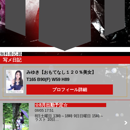
無料券応募
写メ日記
みゆき【おもてなし１２０％美女】
T165 B90(F) W59 H89
プロフィール詳細
☆8月出勤予定☆
08/05 17:51
8日土曜日 13時～18時 9日日曜日 15時～
ラスト 10日…