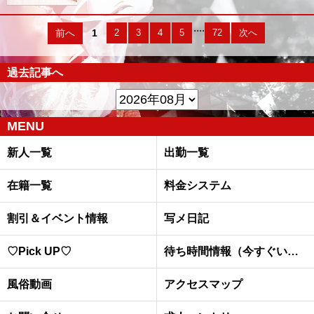
....
前へ
1
2
3
4
5
72
次へ
過去記事へ
MENU
新人一覧
出勤一覧
在籍一覧
料金システム
割引＆イベント情報
写メ日記
♡Pick UP♡
待ち時間情報（今すぐいける娘）
風俗動画
アクセスマップ