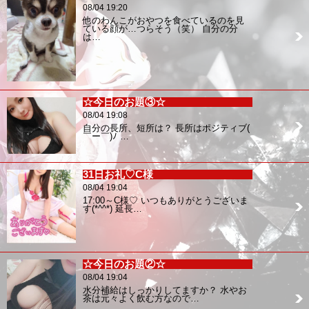
08/04 19:20
他のわんこがおやつを食べているのを見
ている顔が…つらそう（笑） 自分の分
は…
☆今日のお題③☆
08/04 19:08
自分の長所、短所は？ 長所はポジティブ(
￣ー￣)ﾉ …
31日お礼♡C様
08/04 19:04
17:00～C様♡ いつもありがとうございま
す(*^^*) 延長…
☆今日のお題②☆
08/04 19:04
水分補給はしっかりしてますか？ 水やお
茶は元々よく飲む方なので…