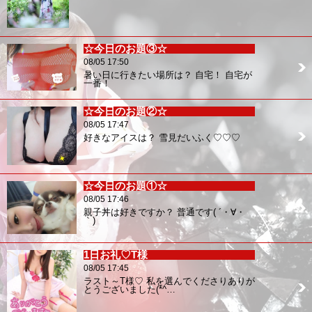
☆今日のお題③☆
08/05 17:50
暑い日に行きたい場所は？ 自宅！ 自宅が
一番！
☆今日のお題②☆
08/05 17:47
好きなアイスは？ 雪見だいふく♡♡♡
☆今日のお題①☆
08/05 17:46
親子丼は好きですか？ 普通です( ´・∀・
｀)
1日お礼♡T様
08/05 17:45
ラスト～T様♡ 私を選んでくださりありが
とうございました(*^…