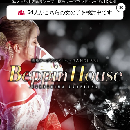
写メ日記｜徳島県ソープ｜徳島ソープランド べっぴんHOUSE
54
人がこちらの女の子を検討中です
HOME
MENU