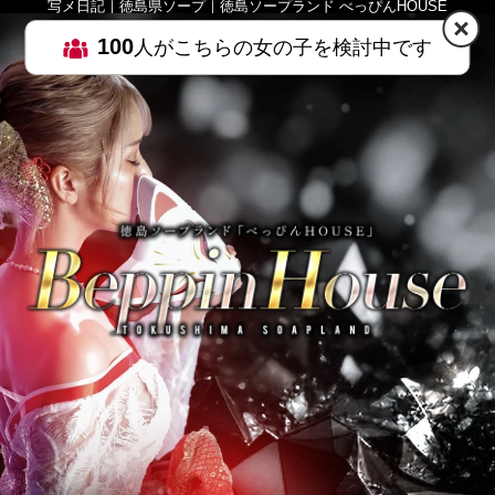
写メ日記｜徳島県ソープ｜徳島ソープランド べっぴんHOUSE
100
人がこちらの女の子を検討中です
HOME
MENU