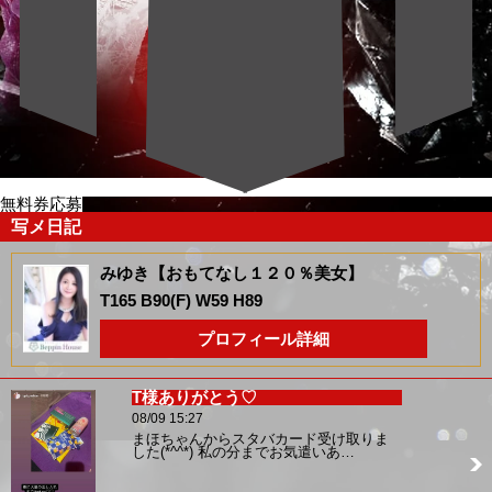
無料券応募
写メ日記
みゆき【おもてなし１２０％美女】
T165 B90(F) W59 H89
プロフィール詳細
T様ありがとう♡
08/09 15:27
まほちゃんからスタバカード受け取りま
した(*^^*) 私の分までお気遣いあ…