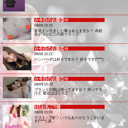
☆今日のお題③☆
08/09 15:25
最近ドン引きした事はありますか？ 高校
生がコンビニの前でカップ…
☆今日のお題②☆
08/09 15:21
ハンバーグは好きですか？ 好きです(*^^*)
☆今日のお題①☆
08/09 15:20
ブランドの鞄は持ってますか？ 持ってる
けど 最近はほとんど…
5日お礼♡T様
08/09 15:03
ラスト～T様♡ いつもありがとうございま
す(*^^*) 謎…