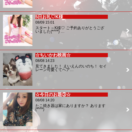
5日お礼♡K様
08/09 15:01
スタート～K様♡ ご予約ありがとうござ
いました(*^^*) …
☆ちいかわ映画☆
08/08 14:23
見てきました！ えいえんのいのち！ セイ
レーン可愛くてヘア…
☆今日のお題③☆
08/08 14:20
たこ焼き器は家にありますか？ あります
(*^^*)