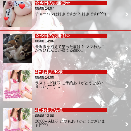
☆今日のお題②☆
08/08 14:07
チャーハンは好きですか？ 好きです(*^^*)
☆今日のお題①☆
08/08 14:06
最近腹を抱えて笑った事は？ ママわんこ
がちびわんこが寝てる顔の…
4日お礼♡K様
08/08 14:00
ラスト～K様♡ ご予約ありがとうござい
ました(*^^*) …
4日お礼♡A様
08/08 13:00
20:00～A様♡ いつもありがとうございま
す(*^^*) …