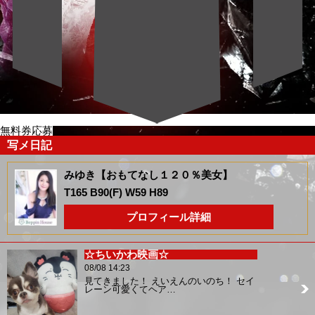
無料券応募
写メ日記
みゆき【おもてなし１２０％美女】
T165 B90(F) W59 H89
プロフィール詳細
☆ちいかわ映画☆
08/08 14:23
見てきました！ えいえんのいのち！ セイ
レーン可愛くてヘア…