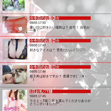
☆今日のお題③☆
08/05 17:50
暑い日に行きたい場所は？ 自宅！ 自宅が
一番！
☆今日のお題②☆
08/05 17:47
好きなアイスは？ 雪見だいふく♡♡♡
☆今日のお題①☆
08/05 17:46
親子丼は好きですか？ 普通です( ´・∀・
｀)
1日お礼♡T様
08/05 17:45
ラスト～T様♡ 私を選んでくださりありが
とうございました(*^…