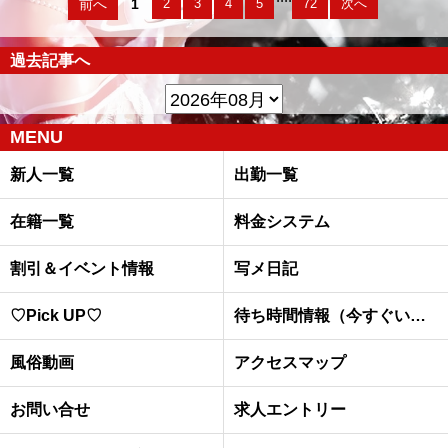
前へ
1
2
3
4
5
72
次へ
過去記事へ
MENU
新人一覧
出勤一覧
在籍一覧
料金システム
割引＆イベント情報
写メ日記
♡Pick UP♡
待ち時間情報（今すぐいける娘）
風俗動画
アクセスマップ
お問い合せ
求人エントリー