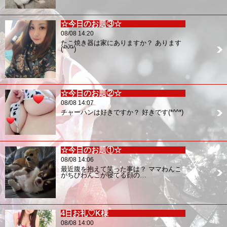
☆今日のお題③☆
08/08 14:20
たこ焼き器は家にありますか？ あります
(*^^*)
☆今日のお題②☆
08/08 14:07
チャーハンは好きですか？ 好きです(*^^*)
☆今日のお題①☆
08/08 14:06
最近腹を抱えて笑った事は？ ママわんこ
がちびわんこが寝てる顔の…
4日お礼♡K様
08/08 14:00