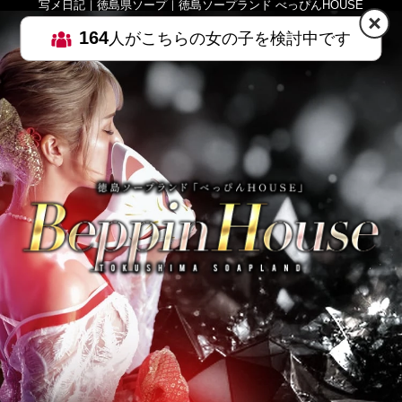
写メ日記｜徳島県ソープ｜徳島ソープランド べっぴんHOUSE
164
人がこちらの女の子を検討中です
HOME
MENU