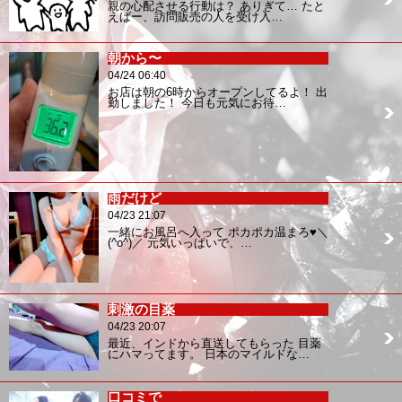
親の心配させる行動は？ ありぎて… たと
えばー、訪問販売の人を受け入…
朝から〜
04/24 06:40
お店は朝の6時からオープンしてるよ！ 出
勤しました！ 今日も元気にお待…
雨だけど
04/23 21:07
一緒にお風呂へ入って ポカポカ温まろ♥＼
(^o^)／ 元気いっぱいで、…
刺激の目薬
04/23 20:07
最近、インドから直送してもらった 目薬
にハマってます。 日本のマイルドな…
口コミで