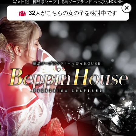
写メ日記｜徳島県ソープ｜徳島ソープランド べっぴんHOUSE
32
人がこちらの女の子を検討中です
HOME
MENU