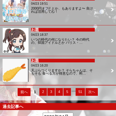
04/23 19:51
2000円オフ// とか、もありますよ〜 良け
れば活用してね！
お題
04/23 18:37
いつの時代の何になりたい？ 今の時代
の、韓国アイドルとか パリス・…
お題
04/23 16:20
天ぷらつくりますか？ そらちゃんは、そ
もそも 食べる方が得意なので、料…
....
前へ
1
2
3
4
5
51
次へ
過去記事へ