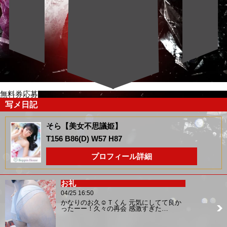
無料券応募
写メ日記
そら【美女不思議姫】
T156 B86(D) W57 H87
プロフィール詳細
お礼
04/25 16:50
かなりのお久☺️Ｔくん 元気にしてて良か
ったーー！久々の再会 感激すぎた…