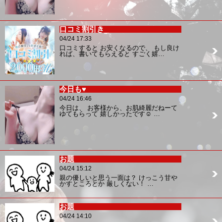
口コミ割引き
04/24 17:33
口コミすると お安くなるので、 もし良け
れば、書いてもらえると すごく嬉…
今日も♥
04/24 16:46
今日は、 お客様から、お肌綺麗だねーて
ゆてもらって 嬉しかったです☺️ …
お題
04/24 15:12
親の優しいと思う一面は？ けっこう甘や
かすところとか 厳しくない！ …
お題
04/24 14:10