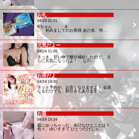
お礼
04/25 01:01
Kちゃん ＆
初めましてのお客様 あだ名、何…
元気だよー
04/24 21:00
さっき、甘い物で糖分補給したので、 さ
らに元気になったよ！ なの…
お得だよ
04/24 19:30
ネット予約が、お安くなりますよ！ 会員
なるだけでも、割引きもあります＼…
お題
04/24 18:34
親にゆっちゃった、余計なひとことは？
色々、ゆいすぎて ひとつだけじゃ…