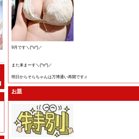
9月です＼(^o^)／
また来まーす＼(^o^)／
明日からそらちゃんは万博通い再開です♫
お題