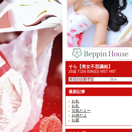
そら【美女不思議姫】
28歳 T156 B86(D) W57 H87
本日の出勤予定
休み
最新記事
お礼
お礼
元気だよー
お得だよ
お題