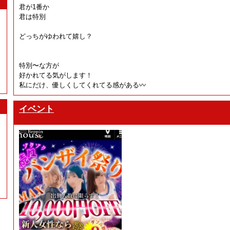
君が1番か
君は特別
どっちがゆわれて嬉し？
特別〜な方が
好かれてる気がします！
私にだけ、優しくしてくれてる感がある〰
イベント