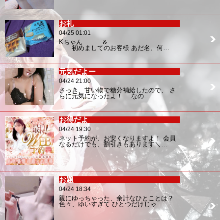
お礼
04/25 01:01
Kちゃん ＆
初めましてのお客様 あだ名、何…
元気だよー
04/24 21:00
さっき、甘い物で糖分補給したので、 さ
らに元気になったよ！ なの…
お得だよ
04/24 19:30
ネット予約が、お安くなりますよ！ 会員
なるだけでも、割引きもあります＼…
お題
04/24 18:34
親にゆっちゃった、余計なひとことは？
色々、ゆいすぎて ひとつだけじゃ…