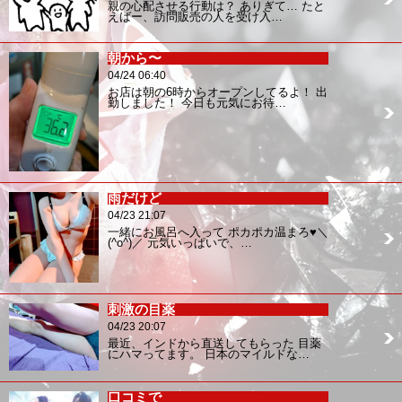
親の心配させる行動は？ ありぎて… たと
えばー、訪問販売の人を受け入…
朝から〜
04/24 06:40
お店は朝の6時からオープンしてるよ！ 出
勤しました！ 今日も元気にお待…
雨だけど
04/23 21:07
一緒にお風呂へ入って ポカポカ温まろ♥＼
(^o^)／ 元気いっぱいで、…
刺激の目薬
04/23 20:07
最近、インドから直送してもらった 目薬
にハマってます。 日本のマイルドな…
口コミで