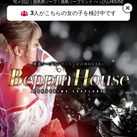
写メ日記｜徳島県ソープ｜徳島ソープランド べっぴんHOUSE
3
人がこちらの女の子を検討中です
HOME
MENU