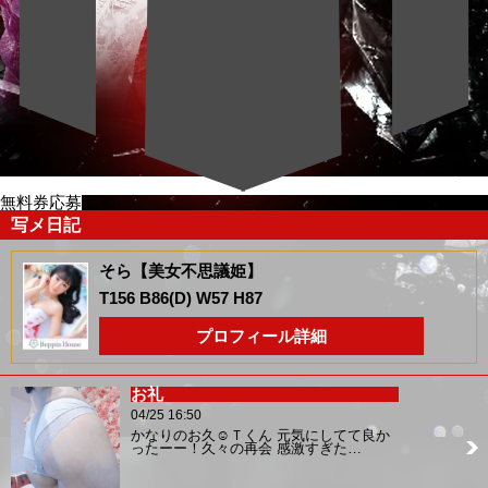
無料券応募
写メ日記
そら【美女不思議姫】
T156 B86(D) W57 H87
プロフィール詳細
お礼
04/25 16:50
かなりのお久☺️Ｔくん 元気にしてて良か
ったーー！久々の再会 感激すぎた…