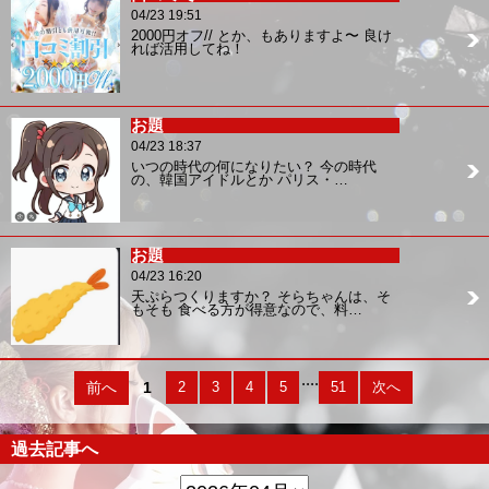
04/23 19:51
2000円オフ// とか、もありますよ〜 良け
れば活用してね！
お題
04/23 18:37
いつの時代の何になりたい？ 今の時代
の、韓国アイドルとか パリス・…
お題
04/23 16:20
天ぷらつくりますか？ そらちゃんは、そ
もそも 食べる方が得意なので、料…
....
前へ
1
2
3
4
5
51
次へ
過去記事へ