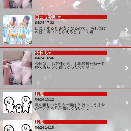
口コミ割引き
04/24 17:33
口コミすると お安くなるので、 もし良け
れば、書いてもらえると すごく嬉…
今日も♥
04/24 16:46
今日は、 お客様から、お肌綺麗だねーて
ゆてもらって 嬉しかったです☺️ …
お題
04/24 15:12
親の優しいと思う一面は？ けっこう甘や
かすところとか 厳しくない！ …
お題
04/24 14:10