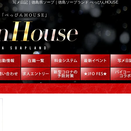
写メ日記｜徳島県ソープ｜徳島ソープランド べっぴんHOUSE