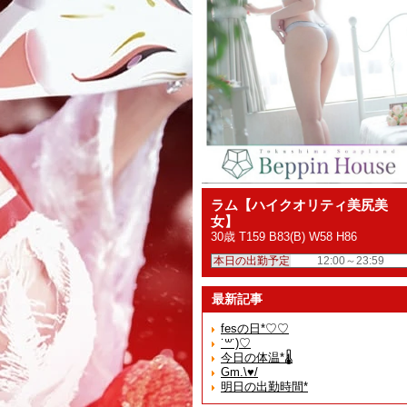
ラム【ハイクオリティ美尻美
女】
30歳 T159 B83(B) W58 H86
本日の出勤予定
12:00～23:59
最新記事
fesの日*♡♡
˙꒳​˙)♡
今日の体温*🌡️
Gm.\♥︎/
明日の出勤時間*