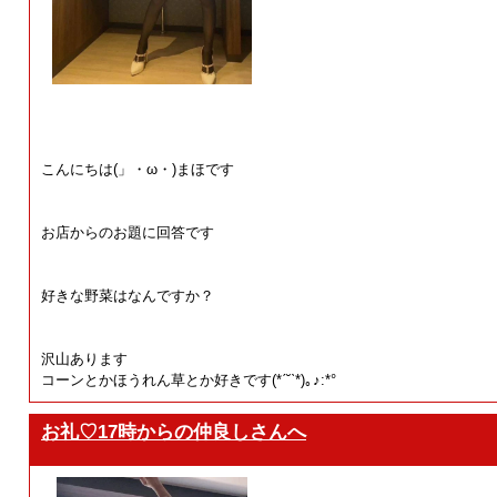
こんにちは(」・ω・)まほです
お店からのお題に回答です
好きな野菜はなんですか？
沢山あります
コーンとかほうれん草とか好きです(*ˊ˘ˋ*)｡♪:*°
お礼♡17時からの仲良しさんへ