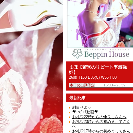
まほ【驚異のリピート率最強
姫】
26歳 T160 B86(C) W55 H88
本日の出勤予定
15:00～23:59
最新記事
刮目せよ♡
🎥ｴｯﾁｴﾁ動画🎥
お礼♡22時からの仲良しさんへ
お礼♡20時からの初めましてさん
へ
お礼♡17時からの初めましてさん