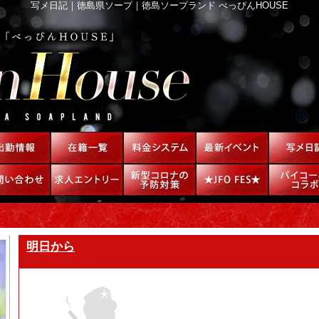
写メ日記｜徳島県ソープ｜徳島ソープランド べっぴんHOUSE
明日から