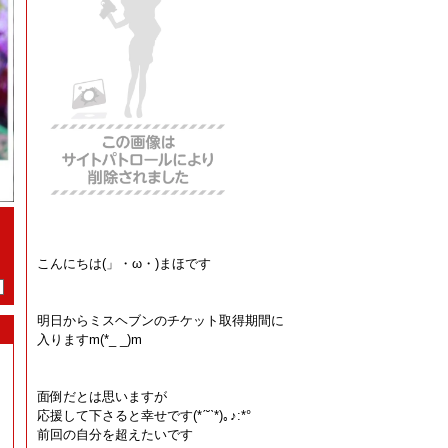
こんにちは(」・ω・)まほです
明日からミスヘブンのチケット取得期間に
入りますm(*_ _)m
面倒だとは思いますが
応援して下さると幸せです(*ˊ˘ˋ*)｡♪:*°
前回の自分を超えたいです