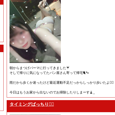
朝からまつげパーマに行ってきました☔
そして帰りに気になってたパン屋さん寄って帰宅🐈🐾
雨だから歩くか迷ったけど最近運動不足だっからしっかり歩いたよ🚶‍♀️
今日はもうお家から出ないのでお掃除したりしまーす🧹⸒⸒
タイミングばっちり👌🏻