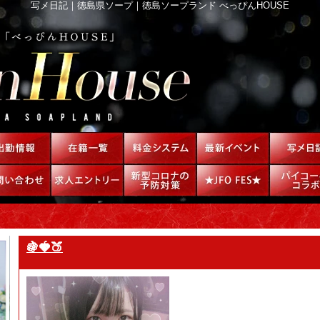
写メ日記｜徳島県ソープ｜徳島ソープランド べっぴんHOUSE
🍇🍓🍑