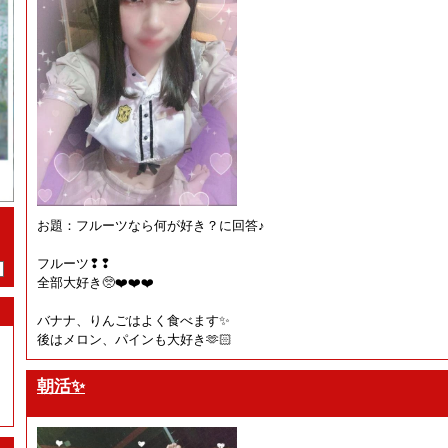
お題：フルーツなら何が好き？に回答♪
フルーツ❢❢
全部大好き🥺❤️❤️❤️
バナナ、りんごはよく食べます✨
後はメロン、パインも大好き🫶🏻
朝活✨