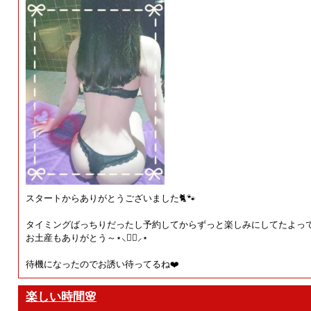
スタートからありがとうございました🐈🐾
タイミングばっちりだったし予約してからずっと楽しみにしてたよって
お土産もありがとう～⋆⸜🙆‍♀️⸝‍⋆
待機になったのでお誘い待ってるね❤️
楽しい時間🌸