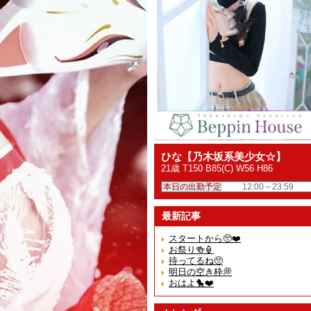
ひな【乃木坂系美少女☆】
21歳 T150 B85(C) W56 H86
本日の出勤予定
12:00～23:59
最新記事
スタートから🥺❤️
お祭り🍻🏮
待ってるね🥺︎
明日の空き枠💭
おはよ🐤❤️