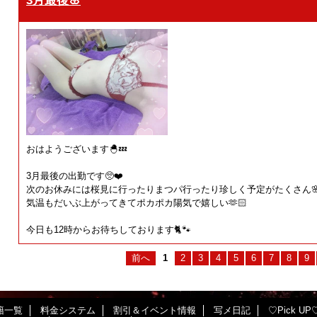
おはようございます🐣💤
3月最後の出勤です🥺❤️
次のお休みには桜見に行ったりまつパ行ったり珍しく予定がたくさん🌸
気温もだいぶ上がってきてポカポカ陽気で嬉しい🫶🏻
今日も12時からお待ちしております🐈🐾
前へ
1
2
3
4
5
6
7
8
9
籍一覧
料金システム
割引＆イベント情報
写メ日記
♡Pick UP