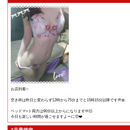
お店到着✨
空き枠は昨日と変わらず12時から75分までと15時15分以降です💭🎀
ベッドマ○ト両方は90分以上からになります🫶🏻
今日も楽しい時間が過ごせますよーに🥺❤️
3月最後🌸