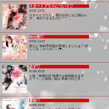
スタートプラスについて♡
07/31 13:51
スタートプラスは 曜日や日にちに関わら
ず、 毎日できるもの( ᐢ˙꒳​˙ᐢ …
Web割♡
07/31 13:47
新たに Web予約割が登場しましたぁ♡ 詳
しくは こちらを♡↓ (❤…
必ず♡
07/30 20:31
お題「味噌の日 味噌汁は毎朝飲みます
か？？」に回答♪ 朝は 和食の日と洋…
最初♡
07/30 19:05