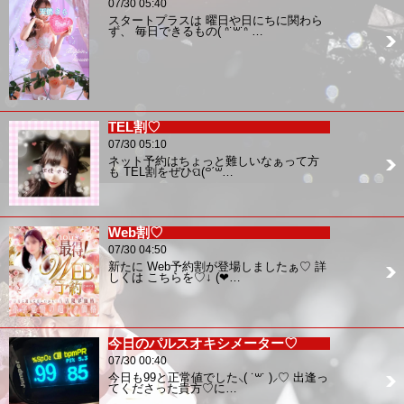
07/30 05:40
スタートプラスは 曜日や日にちに関わら
ず、 毎日できるもの( ᐢ˙꒳​˙ᐢ …
TEL割♡
07/30 05:10
ネット予約はちょっと難しいなぁって方
も TEL割をぜひପ(꒪ˊ꒳…
Web割♡
07/30 04:50
新たに Web予約割が登場しましたぁ♡ 詳
しくは こちらを♡↓ (❤…
今日のパルスオキシメーター♡
07/30 00:40
今日も99と正常値でした⸜( ˙꒳˙ )⸝♡ 出逢っ
てくださった貴方♡に…