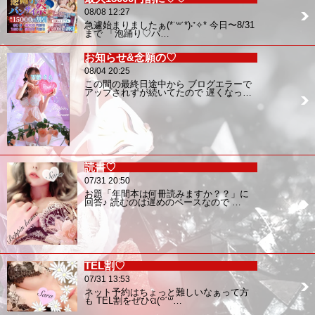
08/08 12:27
急遽始まりましたぁ(*˙꒳˙*)‧⁺✧︎* 今日〜8/31
まで 「泡踊り♡バ…
お知らせ&念願の♡
08/04 20:25
この間の最終日途中から ブログエラーで
アップされずが続いてたので 遅くなっ…
読書♡
07/31 20:50
お題「年間本は何冊読みますか？？」に
回答♪ 読むのは遅めのペースなので …
TEL割♡
07/31 13:53
ネット予約はちょっと難しいなぁって方
も TEL割をぜひପ(꒪ˊ꒳…