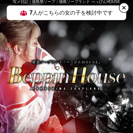
写メ日記｜徳島県ソープ｜徳島ソープランド べっぴんHOUSE
7
人がこちらの女の子を検討中です
HOME
MENU