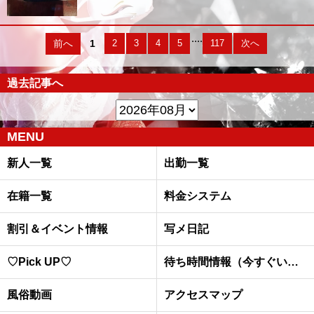
....
前へ
1
2
3
4
5
117
次へ
過去記事へ
MENU
新人一覧
出勤一覧
在籍一覧
料金システム
割引＆イベント情報
写メ日記
♡Pick UP♡
待ち時間情報（今すぐいける娘）
風俗動画
アクセスマップ