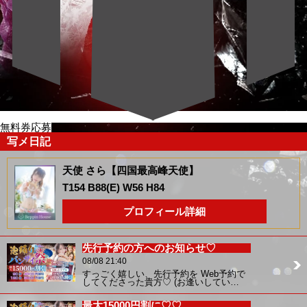
無料券応募
写メ日記
天使 さら【四国最高峰天使】
T154 B88(E) W56 H84
プロフィール詳細
先行予約の方へのお知らせ♡
08/08 21:40
すっごく嬉しい、先行予約を Web予約で
してくださった貴方♡ (お逢いしてい…
最大15000円割に♡♡