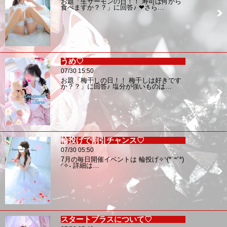
お題「生サーモンの日！！ 寿司は何から
食べますか？？」に回答♪ ❤︎さら…
うめ♡
07/30 15:50
お題「梅干しの日！！ 梅干しは好きです
か？？」に回答♪ 塩分が強いものは…
輪投げで割引チャンス♡
07/30 05:50
7月の毎日開催イベントは 輪投げ✧︎◝︎(*´꒳`*)
◜︎✧︎˖ 詳細は…
スタートプラスについて♡