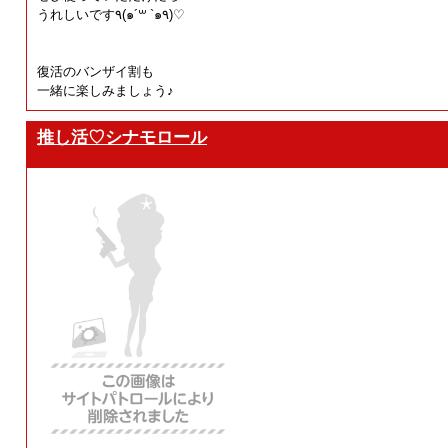
うれしいです٩(๑´꒳ `๑٩)♡
復活のバンザイ割も
一緒に楽しみましょう♪
推し活♡シナモロール