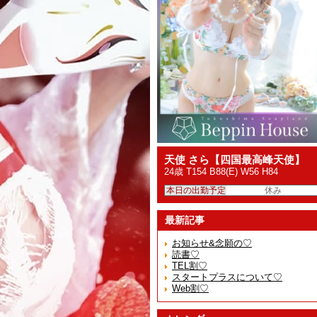
天使 さら【四国最高峰天使】
24歳 T154 B88(E) W56 H84
本日の出勤予定
休み
最新記事
お知らせ&念願の♡
読書♡
TEL割♡
スタートプラスについて♡
Web割♡