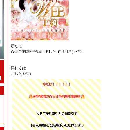
新たに
Web予約割が登場しました⸜(* ॑꒳ ॑* )⸝⋆*♡
詳しくは
こちらを♡↓