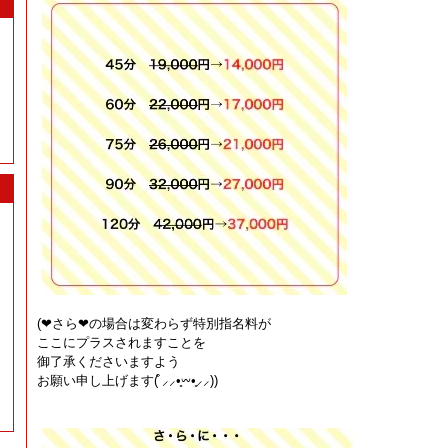
(❤︎さら❤︎の場合は変わらず特別指名料が
ここにプラスされますことを
御了承くださいますよう
お願い申し上げます(͒ ⸝⸝•̥𖥦•̥⸝⸝))