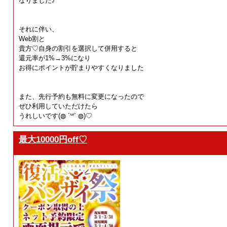
なりました♪
それに伴い、
Web割と
貴方♡自身の割引を選択して併用すると
還元率が1%→3%になり
お得にポイントが貯まりやすくなりました
また、先行予約も無料に変更になったので
ぜひ利用していただけたら
うれしいです(◍ ´꒳` ◍)♡
最大10000円off♡