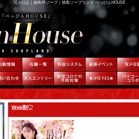
写メ日記｜徳島県ソープ｜徳島ソープランド べっぴんHOUSE
Web割♡