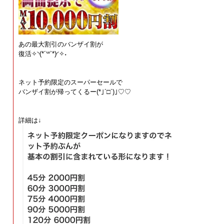
あの最大割引のバンザイ割が
復活✧︎◝︎(*´꒳`*)◜︎✧︎˖
ネット予約限定のスーパーセールで
バンザイ割が帰ってくるー(*｣´□`)｣♡♡
詳細は↓