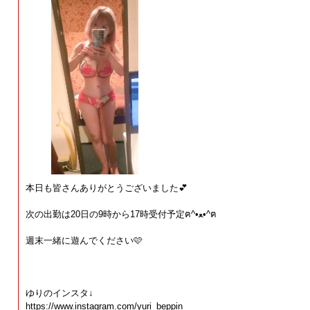
本日も皆さんありがとうございました💕
次の出勤は20日の9時から17時受付予定ฅ⁠^⁠•⁠ﻌ⁠•⁠^⁠ฅ
週末一緒に遊んでください🩷
ゆりのインスタ↓
https://www.instagram.com/yuri_beppin