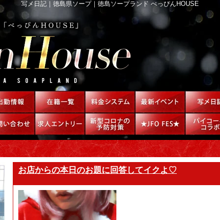
写メ日記｜徳島県ソープ｜徳島ソープランド べっぴんHOUSE
お店からの本日のお題に回答してイクよ♡