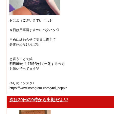
おはようございます(⁠｡⁠･⁠ω⁠･⁠｡⁠)⁠ﾉ⁠
今日は用事済ますのにバタバタ💨
早めに終わらせて明日に備えて
身体休めなければ💦
と言うことで笑
明日9時から17時受付で出勤するので
お誘い待ってます🩷
ゆりのインスタ↓
https://www.instagram.com/yuri_beppin
次は20日の9時から出勤だよ♡