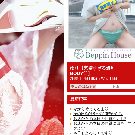
ゆり【完璧すぎる爆乳
BODY♡】
28歳 T149 B93(I) W57 H88
本日の出勤予定
休み
最新記事
今から待ってるよ♡
次の出勤は8日の10時から♡
お店からの本日のお題2つ目♡
お店からの本日のお題に回答して
クよ♡
本日もよろしくです♡