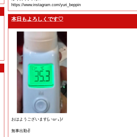
https://www.instagram.com/yuri_beppin
本日もよろしくです♡
おはようございます(⁠｡⁠･⁠ω⁠･⁠｡⁠)⁠ﾉ⁠
無事出勤✌️