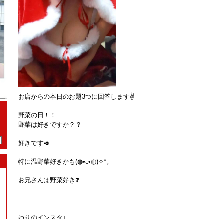
お店からの本日のお題3つに回答します✌️
野菜の日！！
野菜は好きですか？？
好きです🥑
特に温野菜好きかも(⁠◍⁠•⁠ᴗ⁠•⁠◍⁠)⁠✧⁠*⁠。
お兄さんは野菜好き❓
イ
ゆりのインスタ↓