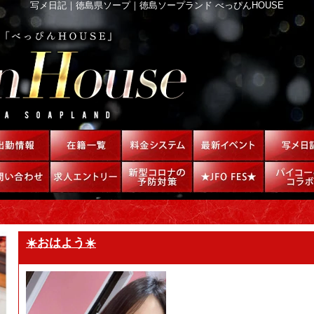
写メ日記｜徳島県ソープ｜徳島ソープランド べっぴんHOUSE
☀️おはよう☀️