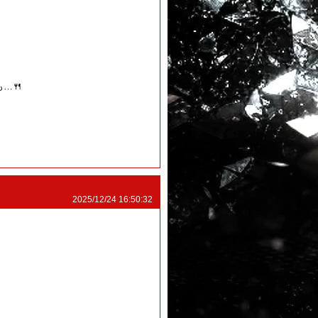
…🍴
2025/12/24 16:50:32