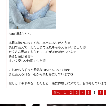
haru4887さんへ
本日は遊びに来てくれて本当にありがとう☺️
笑顔で会えて、わたしまで元気をもらえちゃいました🥰
たくさん褒めてもらえて、心がぽかぽかしたよ✨
あさひ沼は名言✨
すごく楽しい時間でした🤣
これからもずっと元気なharuさんでいてね🍀
また会える日を、心から楽しみにしています😘
癒しとドキドキを、わたしと一緒に体験しに来てね。お待ちしていま
前へ
1
2
3
4
5
6
7