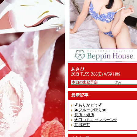
あさひ
28歳 T155 B88(E) W59 H89
本日の出勤予定
休み
最新記事
💕ありがとう💕
🫐フルーツ狩り🫐
長所・短所
🌟口コミキャンペーン⭐️
👘浴衣👘