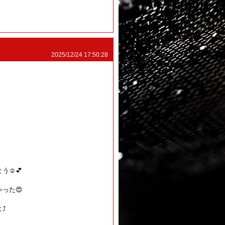
2025/12/24 17:50:28
☺️💕
った😍
️