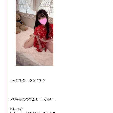
こんにちわ！さなです🩷
3/30からなのであと5日ぐらい！
楽しみで