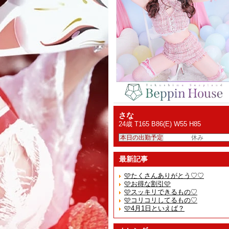
さな
24歳 T165 B86(E) W55 H85
本日の出勤予定
休み
最新記事
🩷たくさんありがとう♡♡
🩷お得な割引🩷
🩷スッキリできるもの♡
🩷コリコリしてるもの♡
🩷4月1日といえば？