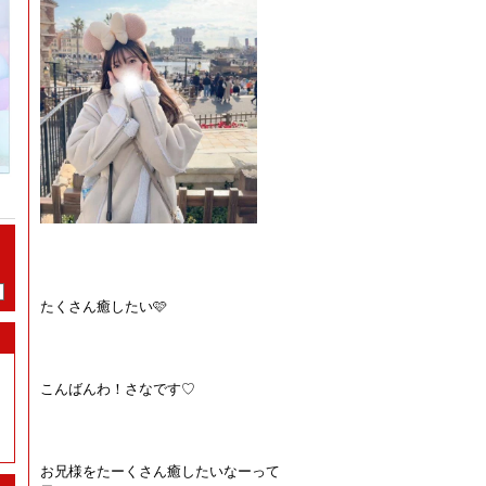
たくさん癒したい🩷
こんばんわ！さなです♡
お兄様をたーくさん癒したいなーって