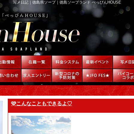
写メ日記｜徳島県ソープ｜徳島ソープランド べっぴんHOUSE
🩷こんなこともできるよ♡