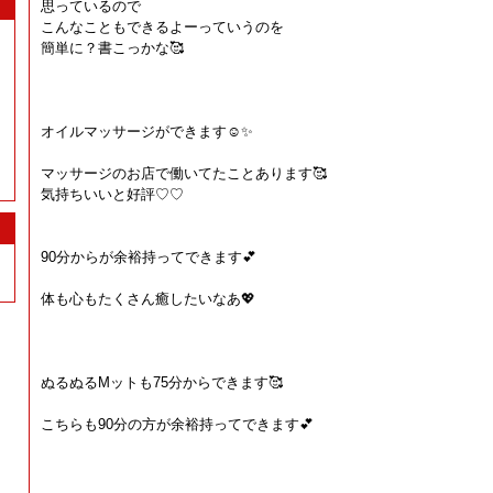
思っているので
こんなこともできるよーっていうのを
簡単に？書こっかな🥰
オイルマッサージができます☺️✨
マッサージのお店で働いてたことあります🥰
気持ちいいと好評♡♡
90分からが余裕持ってできます💕
体も心もたくさん癒したいなあ💖
ぬるぬるMットも75分からできます🥰
こちらも90分の方が余裕持ってできます💕