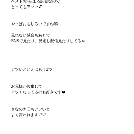
ベスト8が決まる試合なので
とってもアツい💕
やっぱおもしろいですね🥰
見れない試合もあとで
SNSで見たり、見逃し配信見たりしてる☺️
アツいといえばもう1つ！
お兄様が興奮して
アツくなってるのも好きです❤️
さなのナ〇もアツいと
よく言われます♡♡