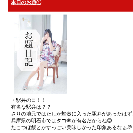
本日のお題①
・駅弁の日！！
有名な駅弁は？？
さりの地元ではたしか蛸壺に入った駅弁があったはず
兵庫県の明石市ではタコ🐙が有名だからね😌
たこつぼ飯とかすっごい美味しかった印象あるなぁ💭