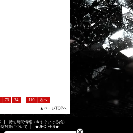
73
74
....
110
次へ
ページTOPへ
♡
待ち時間情報（今すぐいける娘）
の予防対策について
★JFO FES★