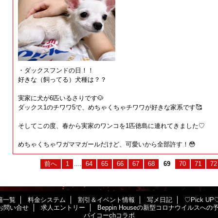
・ダックスフンドの日！！
好きな（飼ってる）犬種は？？
実家に犬が6匹いるさりです🐶
ダックス1のチワワ5で、めちゃくちゃチワワが好きな家系です🥰
そしてこの度、春から実家のワンコを1匹徳島に連れてきました♡
めちゃくちゃワガママガールだけど、可愛いから全部許す！😳
前へ
1
....
64
65
66
67
68
69
70
71
72
籍一覧
料金システム
割引＆イベント情報
写メ日記
♡Pick UP
お問い合せ
求人エントリー
Beppin Houseの新型コロナウイルスへ
パイコーchコラボ