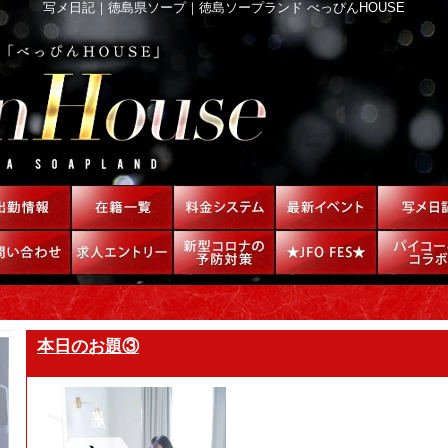
写メ日記｜徳島県ソープ｜徳島ソープランド べっぴんHOUSE
本日のお題③