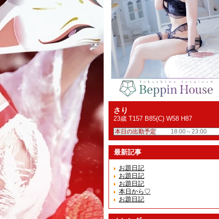
さり
23歳 T157 B85(C) W58 H87
本日の出勤予定
18:00～23:00
最新記事
お題日記
お題日記
お題日記
本日から♡
お題日記