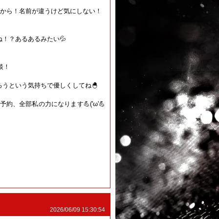
ここから！名前が違うけど気にしない！
！？あるあるみたい💦
！
談！
ろうという気持ちで優しくしてね🐣
、全部私の力になります💪('ω'💪
2026/06/09 15:30:54