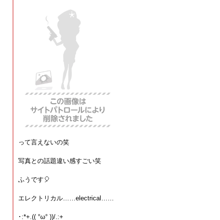
って言えないの笑
写真との話題違い感すごい笑
ふうです🎈
エレクトリカル……electrical……
･:*+.(( °ω° ))/.:+