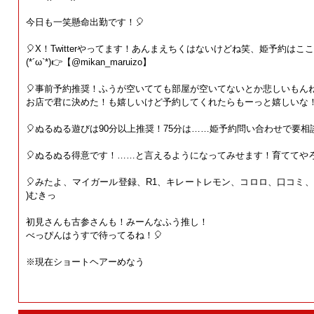
今日も一笑懸命出勤です！🎈
🎈X！Twitterやってます！あんまえちくはないけどね笑、姫予約は
(*´ω`*)👉【@mikan_maruizo】
🎈事前予約推奨！ふうが空いてても部屋が空いてないとか悲しいもんね
お店で君に決めた！も嬉しいけど予約してくれたらもーっと嬉しいな
🎈ぬるぬる遊びは90分以上推奨！75分は……姫予約問い合わせで要相
🎈ぬるぬる得意です！……と言えるようになってみせます！育ててや
🎈みたよ、マイガール登録、R1、キレートレモン、コロロ、口コミ、予約
)むきっ
初見さんも古参さんも！みーんなふう推し！
べっぴんはうすで待ってるね！🎈
※現在ショートヘアーめなう