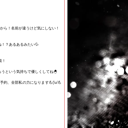
ここから！名前が違うけど気にしない！
！？あるあるみたい💦
！
談！
ろうという気持ちで優しくしてね🐣
、全部私の力になります💪('ω'💪