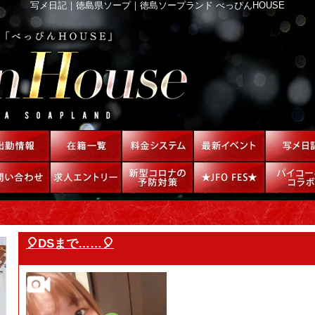
写メ日記｜徳島県ソープ｜徳島ソープランド べっぴんHOUSE
🎈DSまで……🎈