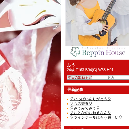
ふう
24歳 T163 B94(G) W58 H91
本日の出勤予定
休み
最新記事
🎈いっぱいありがとう🎈
🎈心の栄養🎈
🎈みてみてみて🎈
🎈おとなのおねえさん🎈
🎈ツインテールはもう厳しい🎈