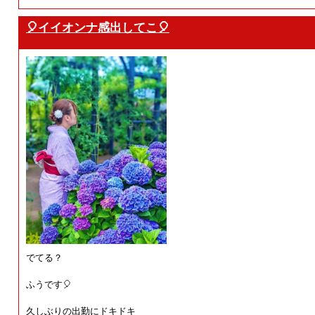
🎈イイオンナ感出してこ🎈
でてる？
ふうです🎈
久しぶりの出勤にドキドキ