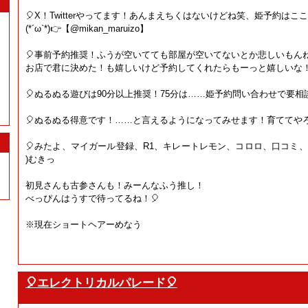
🎈X！Twitterやってます！あんまえちくはないけどね笑、姫予約は
(*´ω`*)👉【@mikan_maruizo】
🎈事前予約推奨！ふうが空いてても部屋が空いてないとか悲しいもんね
お店で君に決めた！も嬉しいけど予約してくれたらもーっと嬉しいな
🎈ぬるぬる遊びは90分以上推奨！75分は……姫予約問い合わせで要相
🎈ぬるぬる得意です！……と言えるようになってみせます！育ててや
🎈みたよ、マイガール登録、R1、キレートレモン、コロロ、口コミ、予約
)むきっ
初見さんも古参さんも！みーんなふう推し！
べっぴんはうすで待ってるね！🎈
※現在ショートヘアーめなう
🎈エレクトリカルパレード🎈