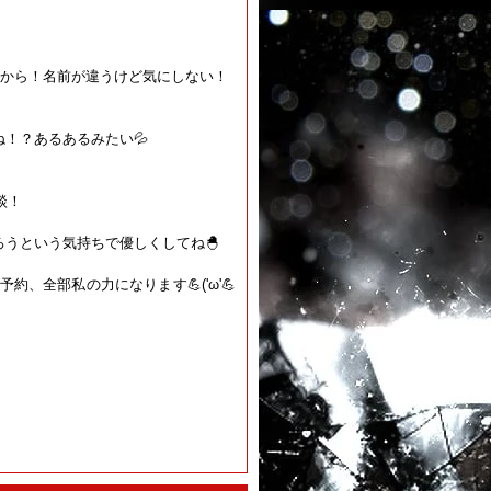
ここから！名前が違うけど気にしない！
！？あるあるみたい💦
！
談！
ろうという気持ちで優しくしてね🐣
、全部私の力になります💪('ω'💪