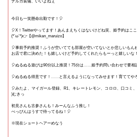
ナルガ装備、いいよねぇ
今日も一笑懸命出勤です！🎈
🎈X！Twitterやってます！あんまえちくはないけどね笑、姫予約は
(*´ω`*)👉【@mikan_maruizo】
🎈事前予約推奨！ふうが空いてても部屋が空いてないとか悲しいもんね
お店で君に決めた！も嬉しいけど予約してくれたらもーっと嬉しいな
🎈ぬるぬる遊びは90分以上推奨！75分は……姫予約問い合わせで要相
🎈ぬるぬる得意です！……と言えるようになってみせます！育ててや
🎈みたよ、マイガール登録、R1、キレートレモン、コロロ、口コミ、予約
)むきっ
初見さんも古参さんも！みーんなふう推し！
べっぴんはうすで待ってるね！🎈
※現在ショートヘアーめなう