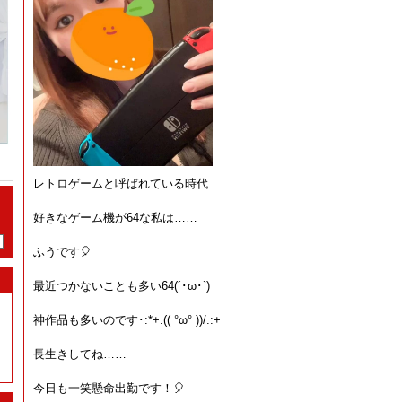
レトロゲームと呼ばれている時代
好きなゲーム機が64な私は……
ふうです🎈
最近つかないことも多い64(´･ω･`)
神作品も多いのです･:*+.(( °ω° ))/.:+
長生きしてね……
今日も一笑懸命出勤です！🎈