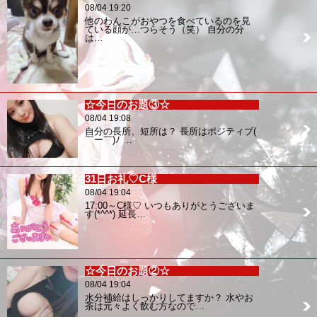
08/04 19:20
他のわんこがおやつを食べているのを見
ている顔が…つらそう（笑） 自分の分
は…
☆今日のお題③☆
08/04 19:08
自分の長所、短所は？ 長所はポジティブ(
￣ー￣)ﾉ …
31日お礼♡C様
08/04 19:04
17:00～C様♡ いつもありがとうございま
す(*^^*) 延長…
☆今日のお題②☆
08/04 19:04
水分補給はしっかりしてますか？ 水やお
茶は元々よく飲む方なので…