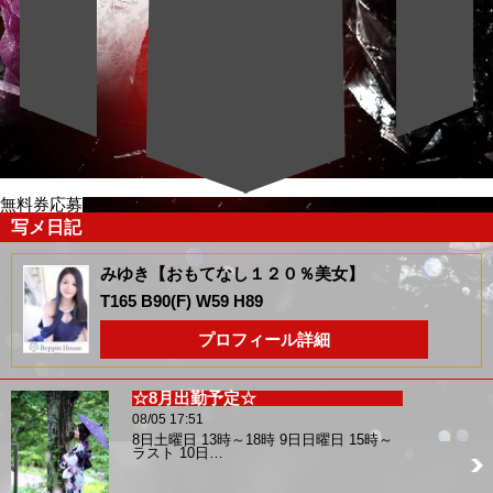
無料券応募
写メ日記
みゆき【おもてなし１２０％美女】
T165 B90(F) W59 H89
プロフィール詳細
☆8月出勤予定☆
08/05 17:51
8日土曜日 13時～18時 9日日曜日 15時～
ラスト 10日…