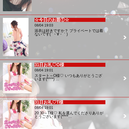
☆今日のお題①☆
08/04 19:03
浴衣は好きですか？ プライベートでは着
ないです( ´・∀・｀)
31日お礼♡O様
08/04 19:01
スタート～O様♡ いつもありがとうござ
います(*^^*) …
31日お礼♡T様
08/04 19:01
20:30～T様♡ 私を選んでくださりありが
とうございます(*^^*…