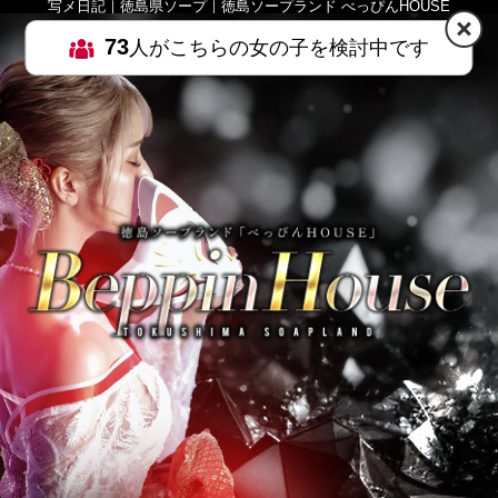
写メ日記｜徳島県ソープ｜徳島ソープランド べっぴんHOUSE
73
人がこちらの女の子を検討中です
HOME
MENU