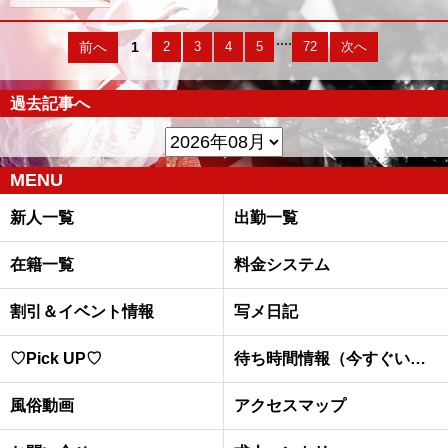
....
前へ
1
2
3
4
5
72
次へ
過去記事へ
MENU
新人一覧
出勤一覧
在籍一覧
料金システム
割引＆イベント情報
写メ日記
♡Pick UP♡
待ち時間情報（今すぐいける娘）
風俗動画
アクセスマップ