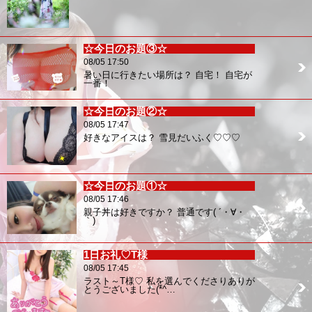
☆今日のお題③☆
08/05 17:50
暑い日に行きたい場所は？ 自宅！ 自宅が
一番！
☆今日のお題②☆
08/05 17:47
好きなアイスは？ 雪見だいふく♡♡♡
☆今日のお題①☆
08/05 17:46
親子丼は好きですか？ 普通です( ´・∀・
｀)
1日お礼♡T様
08/05 17:45
ラスト～T様♡ 私を選んでくださりありが
とうございました(*^…