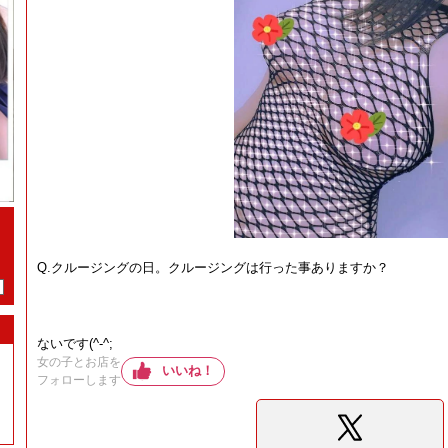
Q.クルージングの日。クルージングは行った事ありますか？
ないです(^-^;
女の子とお店を
いいね！
フォローします