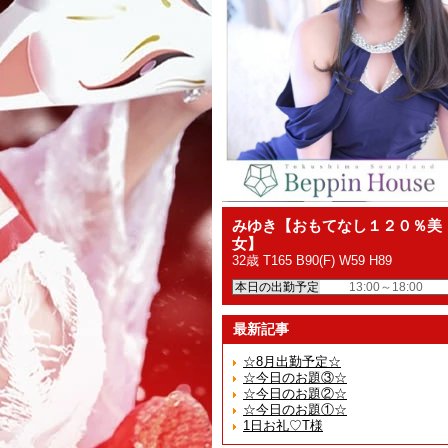
みゆき【おもてなし１２０％美
女】
32歳 T165 B90(F) W59 H89
本日の出勤予定
13:00～18:00
最新記事
☆8月出勤予定☆
☆今日のお題③☆
☆今日のお題②☆
☆今日のお題①☆
1日お礼♡T様