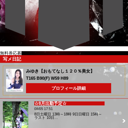
無料券応募
写メ日記
みゆき【おもてなし１２０％美女】
T165 B90(F) W59 H89
プロフィール詳細
☆8月出勤予定☆
08/05 17:51
8日土曜日 13時～18時 9日日曜日 15時～
ラスト 10日…