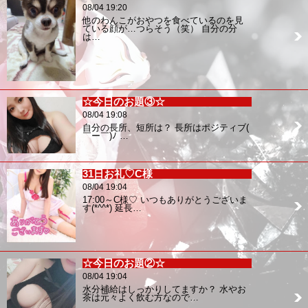
08/04 19:20
他のわんこがおやつを食べているのを見
ている顔が…つらそう（笑） 自分の分
は…
☆今日のお題③☆
08/04 19:08
自分の長所、短所は？ 長所はポジティブ(
￣ー￣)ﾉ …
31日お礼♡C様
08/04 19:04
17:00～C様♡ いつもありがとうございま
す(*^^*) 延長…
☆今日のお題②☆
08/04 19:04
水分補給はしっかりしてますか？ 水やお
茶は元々よく飲む方なので…