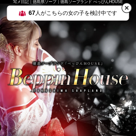
写メ日記｜徳島県ソープ｜徳島ソープランド べっぴんHOUSE
67
人がこちらの女の子を検討中です
HOME
MENU