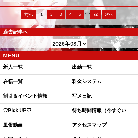
....
前へ
1
2
3
4
5
72
次へ
過去記事へ
MENU
新人一覧
出勤一覧
在籍一覧
料金システム
割引＆イベント情報
写メ日記
♡Pick UP♡
待ち時間情報（今すぐいける娘）
風俗動画
アクセスマップ