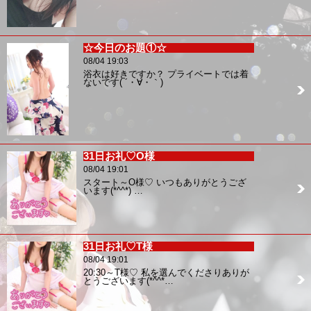
☆今日のお題①☆
08/04 19:03
浴衣は好きですか？ プライベートでは着
ないです( ´・∀・｀)
31日お礼♡O様
08/04 19:01
スタート～O様♡ いつもありがとうござ
います(*^^*) …
31日お礼♡T様
08/04 19:01
20:30～T様♡ 私を選んでくださりありが
とうございます(*^^*…