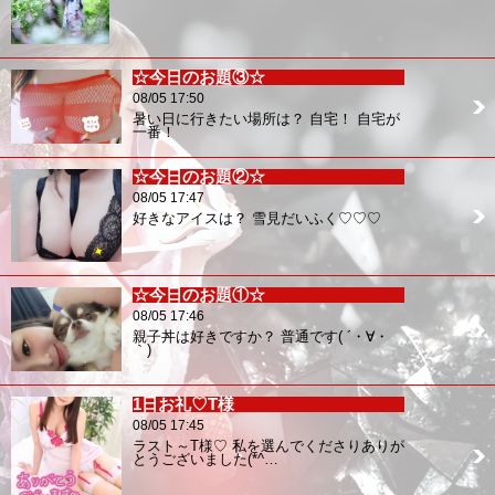
☆今日のお題③☆
08/05 17:50
暑い日に行きたい場所は？ 自宅！ 自宅が
一番！
☆今日のお題②☆
08/05 17:47
好きなアイスは？ 雪見だいふく♡♡♡
☆今日のお題①☆
08/05 17:46
親子丼は好きですか？ 普通です( ´・∀・
｀)
1日お礼♡T様
08/05 17:45
ラスト～T様♡ 私を選んでくださりありが
とうございました(*^…