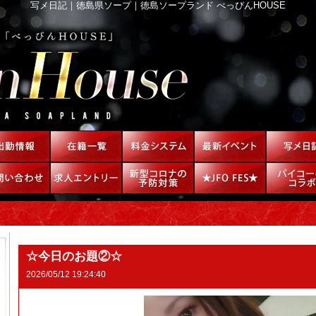
写メ日記｜徳島県ソープ｜徳島ソープランド べっぴんHOUSE
☆今日のお題②☆
2026/05/12 19:24:40