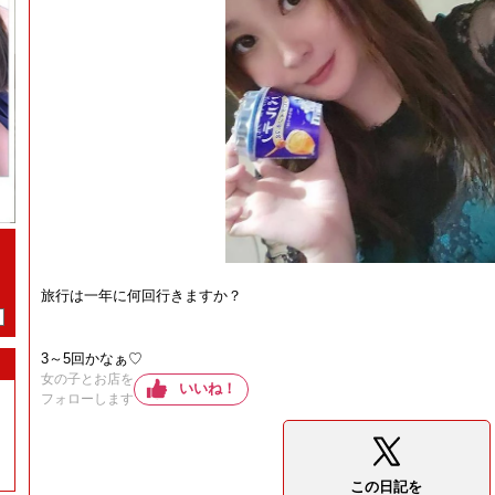
旅行は一年に何回行きますか？
3～5回かなぁ♡
女の子とお店を
いいね！
フォローします
この日記を