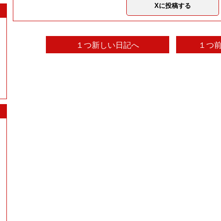
Xに投稿する
１つ新しい日記へ
１つ