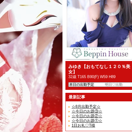
みゆき【おもてなし１２０％美
女】
32歳 T165 B90(F) W59 H89
本日の出勤予定
明日♡出勤
最新記事
☆8月出勤予定☆
☆今日のお題③☆
☆今日のお題②☆
☆今日のお題①☆
1日お礼♡T様